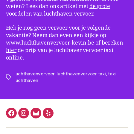
weten? Lees dan ons artikel met
de grote
voordelen van luchthaven vervoer
.
Heb je nog geen vervoer voor je volgende
vakantie? Neem dan even een kijkje op
www.luchthavenvervoer-kevin.be
of bereken
hier
de prijs van je luchthavenvervoer taxi
online.
luchthavenvervoer
,
luchthavenvervoer taxi
,
taxi
Tags
luchthaven
Facebook
Instagram
E-
Yelp
mail