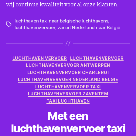
wij continue kwaliteit voor al onze klanten.
luchthaven taxi naar belgische luchthavens
,
Tags
luchthavenvervoer
,
vanuit Nederland naar België
Categorieën
LUCHTHAVEN VERVOER
LUCHTHAVENVERVOER
LUCHTHAVENVERVOER ANTWERPEN
LUCHTHAVENVERVOER CHARLEROI
LUCHTHAVENVERVOER NEDERLAND BELGIE
LUCHTHAVENVERVOER TAXI
LUCHTHAVENVERVOER ZAVENTEM
TAXI LUCHTHAVEN
Met een
luchthavenvervoer taxi