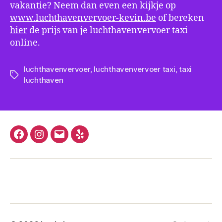
vakantie? Neem dan even een kijkje op
www.luchthavenvervoer-kevin.be
of bereken
hier
de prijs van je luchthavenvervoer taxi
online.
luchthavenvervoer
,
luchthavenvervoer taxi
,
taxi
Tags
luchthaven
Facebook
Instagram
E-
Yelp
mail