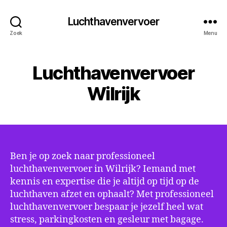
Luchthavenvervoer
Zoek
Menu
Luchthavenvervoer
Wilrijk
Ben je op zoek naar professioneel
luchthavenvervoer in Wilrijk? Iemand met
kennis en expertise die je altijd op tijd op de
luchthaven afzet en ophaalt? Met professioneel
luchthavenvervoer bespaar je jezelf heel wat
stress, parkingkosten en gesleur met bagage.