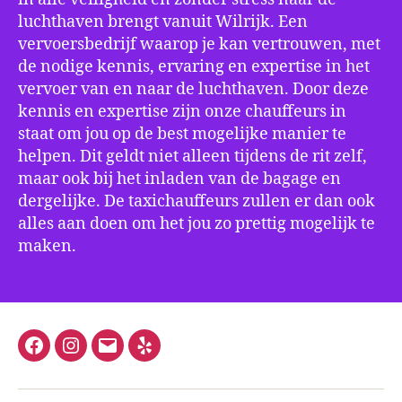
luchthaven brengt vanuit Wilrijk. Een
vervoersbedrijf waarop je kan vertrouwen, met
de nodige kennis, ervaring en expertise in het
vervoer van en naar de luchthaven. Door deze
kennis en expertise zijn onze chauffeurs in
staat om jou op de best mogelijke manier te
helpen. Dit geldt niet alleen tijdens de rit zelf,
maar ook bij het inladen van de bagage en
dergelijke. De taxichauffeurs zullen er dan ook
alles aan doen om het jou zo prettig mogelijk te
maken.
Facebook
Instagram
E-
Yelp
mail