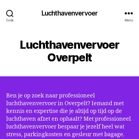
Luchthavenvervoer
Zoek
Menu
Luchthavenvervoer
Overpelt
Ben je op zoek naar professioneel
luchthavenvervoer in Overpelt? Iemand met
kennis en expertise die je altijd op tijd op de
luchthaven afzet en ophaalt? Met professioneel
luchthavenvervoer bespaar je jezelf heel wat
stress, parkingkosten en gesleur met bagage.