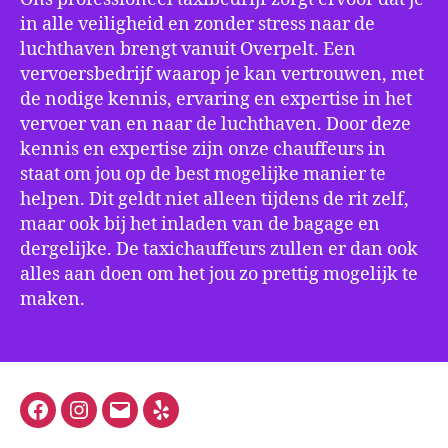
in alle veiligheid en zonder stress naar de
luchthaven brengt vanuit Overpelt. Een
vervoersbedrijf waarop je kan vertrouwen, met
de nodige kennis, ervaring en expertise in het
vervoer van en naar de luchthaven. Door deze
kennis en expertise zijn onze chauffeurs in
staat om jou op de best mogelijke manier te
helpen. Dit geldt niet alleen tijdens de rit zelf,
maar ook bij het inladen van de bagage en
dergelijke. De taxichauffeurs zullen er dan ook
alles aan doen om het jou zo prettig mogelijk te
maken.
Facebook
Instagram
E-
Yelp