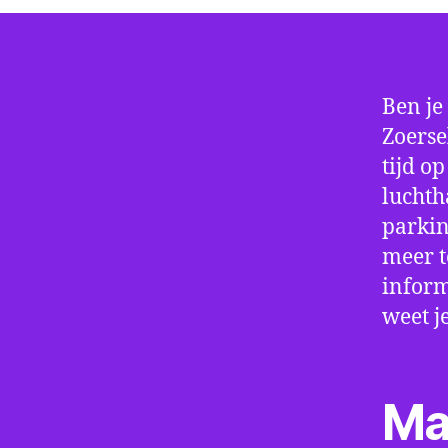
Ben je
Zoerse
tijd o
luchth
parkin
meer t
inform
weet j
Ma