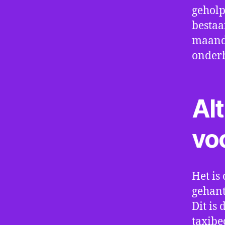
geholp
bestaa
maand 
onder
Alt
vo
Het is 
gehant
Dit is
taxibe