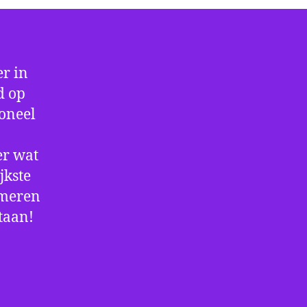
r in
d op
ioneel
er wat
jkste
rmeren
staan!