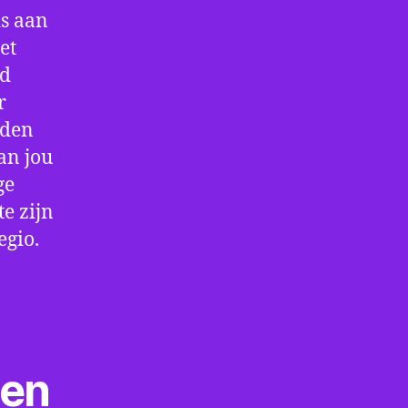
is aan
et
jd
r
rden
an jou
ge
e zijn
egio.
ten