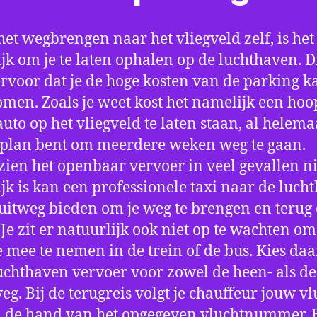
het wegbrengen naar het vliegveld zelf, is het
jk om je te laten ophalen op de luchthaven. D
ervoor dat je de hoge kosten van de parking k
men. Zoals je weet kost het namelijk een hoo
auto op het vliegveld te laten staan, al helema
 plan bent om meerdere weken weg te gaan.
ien het openbaar vervoer in veel gevallen ni
jk is kan een professionele taxi naar de luch
 uitweg bieden om je weg te brengen en terug 
 Je zit er natuurlijk ook niet op te wachten om 
 mee te nemen in de trein of de bus. Kies da
uchthaven vervoer voor zowel de heen- als de
eg. Bij de terugreis volgt je chauffeur jouw vl
 de hand van het opgegeven vluchtnummer. B