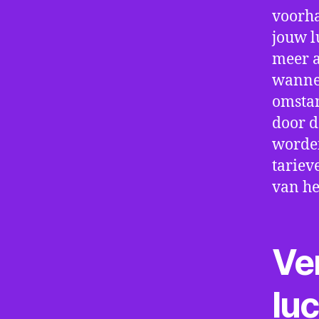
voorha
jouw l
meer a
wannee
omstan
door d
worden
tariev
van he
Ve
lu