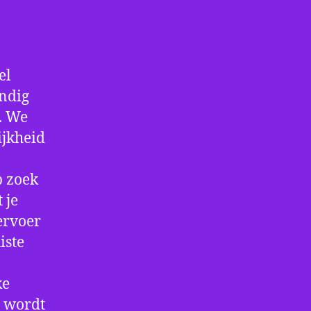
el
andig
f. We
ijkheid
p zoek
 je
ervoer
iste
ke
e wordt