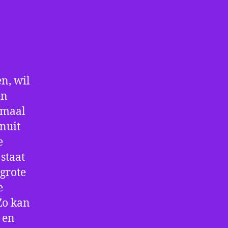
n, wil
en
nmaal
nuit
e
staat
 grote
e
Zo kan
 en