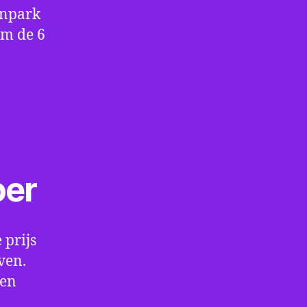
enpark
om de 6
oer
 prijs
ven.
een