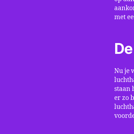
aankom
met e
De 
Nu je 
luchth
staan 
er zo 
luchth
voorde