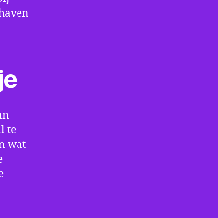
thaven
je
an
l te
en wat
e
e