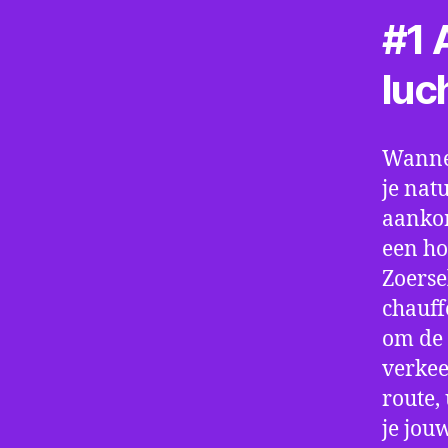
#1 A
luc
Wannee
je nat
aankom
een ho
Zoerse
chauff
om de 
verkee
route,
je jou