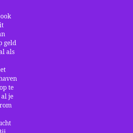
 ook
it
an
p geld
al als
et
thaven
op te
al je
arom
ucht
ij