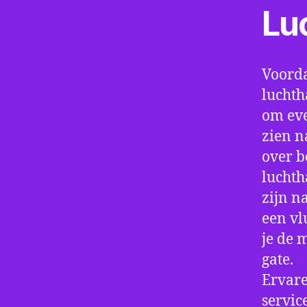
Lu
Voorda
luchth
om eve
zien n
over b
luchth
zijn n
een vl
je de 
gate.
Ervare
servic