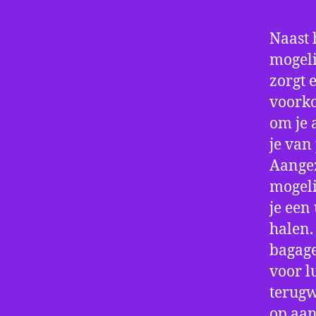
Naast 
mogeli
zorgt 
voorko
om je 
je van
Aangez
mogeli
je een
halen.
bagage
voor l
terugw
op aan