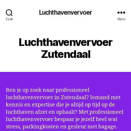
Luchthavenvervoer
Zoek
Menu
Luchthavenvervoer
Zutendaal
Ben je op zoek naar professioneel
luchthavenvervoer in Zutendaal? Iemand met
kennis en expertise die je altijd op tijd op de
luchthaven afzet en ophaalt? Met professioneel
luchthavenvervoer bespaar je jezelf heel wat
stress, parkingkosten en gesleur met bagage.