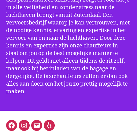
in alle veiligheid en zonder stress naar de
luchthaven brengt vanuit Zutendaal. Een
vervoersbedrijf waarop je kan vertrouwen, met
de nodige kennis, ervaring en expertise in het
vervoer van en naar de luchthaven. Door deze
kennis en expertise zijn onze chauffeurs in
staat om jou op de best mogelijke manier te
helpen. Dit geldt niet alleen tijdens de rit zelf,
maar ook bij het inladen van de bagage en
dergelijke. De taxichauffeurs zullen er dan ook
alles aan doen om het jou zo prettig mogelijk te
maken.
Facebook
Instagram
E-
Yelp