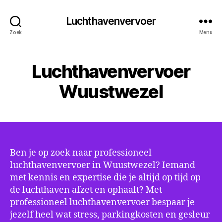
Luchthavenvervoer
Zoek
Menu
Luchthavenvervoer
Wuustwezel
Ben je op zoek naar professioneel
luchthavenvervoer in Wuustwezel? Iemand
met kennis en expertise die je altijd op tijd op
de luchthaven afzet en ophaalt? Met
professioneel luchthavenvervoer bespaar je
jezelf heel wat stress, parkingkosten en gesleur