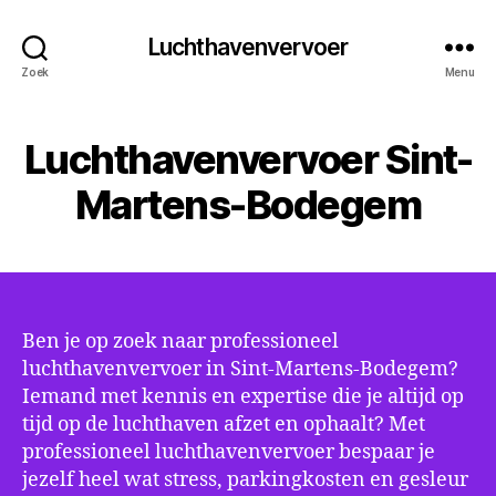
Luchthavenvervoer
Zoek
Menu
Luchthavenvervoer Sint-
Martens-Bodegem
Ben je op zoek naar professioneel
luchthavenvervoer in Sint-Martens-Bodegem?
Iemand met kennis en expertise die je altijd op
tijd op de luchthaven afzet en ophaalt? Met
professioneel luchthavenvervoer bespaar je
jezelf heel wat stress, parkingkosten en gesleur