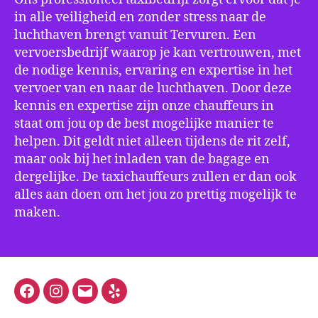
in alle veiligheid en zonder stress naar de
luchthaven brengt vanuit Tervuren. Een
vervoersbedrijf waarop je kan vertrouwen, met
de nodige kennis, ervaring en expertise in het
vervoer van en naar de luchthaven. Door deze
kennis en expertise zijn onze chauffeurs in
staat om jou op de best mogelijke manier te
helpen. Dit geldt niet alleen tijdens de rit zelf,
maar ook bij het inladen van de bagage en
dergelijke. De taxichauffeurs zullen er dan ook
alles aan doen om het jou zo prettig mogelijk te
maken.
Facebook
Instagram
E-
Yelp