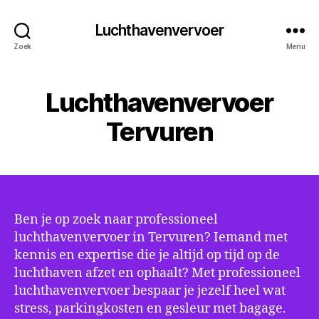
Luchthavenvervoer
Zoek
Menu
Luchthavenvervoer
Tervuren
Ben je op zoek naar professioneel
luchthavenvervoer in Tervuren? Iemand met
kennis en expertise die je altijd op tijd op de
luchthaven afzet en ophaalt? Met professioneel
luchthavenvervoer bespaar je jezelf heel wat
stress, parkingkosten en gesleur met bagage.