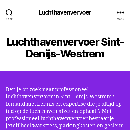
Luchthavenvervoer
Zoek
Menu
Luchthavenvervoer Sint-
Denijs-Westrem
Ben je op zoek naar professioneel
luchthavenvervoer in Sint-Denijs-Westrem?
Iemand met kennis en expertise die je altijd op
tijd op de luchthaven afzet en ophaalt? Met
professioneel luchthavenvervoer bespaar je
jezelf heel wat stress, parkingkosten en gesleur