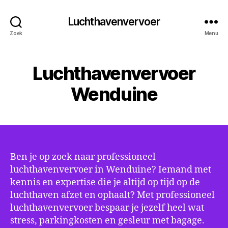
Luchthavenvervoer
Zoek
Menu
Luchthavenvervoer
Wenduine
Ben je op zoek naar professioneel
luchthavenvervoer in Wenduine? Iemand met
kennis en expertise die je altijd op tijd op de
luchthaven afzet en ophaalt? Met professioneel
luchthavenvervoer bespaar je jezelf heel wat
stress, parkingkosten en gesleur met bagage.