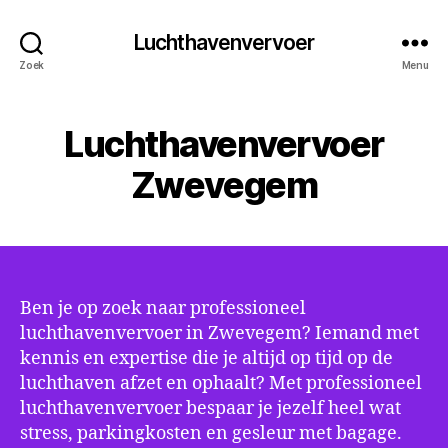
Luchthavenvervoer
Zoek
Menu
Luchthavenvervoer
Zwevegem
Ben je op zoek naar professioneel
luchthavenvervoer in Zwevegem? Iemand met
kennis en expertise die je altijd op tijd op de
luchthaven afzet en ophaalt? Met professioneel
luchthavenvervoer bespaar je jezelf heel wat
stress, parkingkosten en gesleur met bagage.