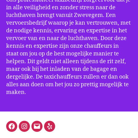
in alle veiligheid en zonder stress naar de
luchthaven brengt vanuit Zwevegem. Een
vervoersbedrijf waarop je kan vertrouwen, met
de nodige kennis, ervaring en expertise in het
vervoer van en naar de luchthaven. Door deze
kennis en expertise zijn onze chauffeurs in
staat om jou op de best mogelijke manier te
helpen. Dit geldt niet alleen tijdens de rit zelf,
maar ook bij het inladen van de bagage en
dergelijke. De taxichauffeurs zullen er dan ook
alles aan doen om het jou zo prettig mogelijk te
maken.
Facebook
Instagram
E-
Yelp