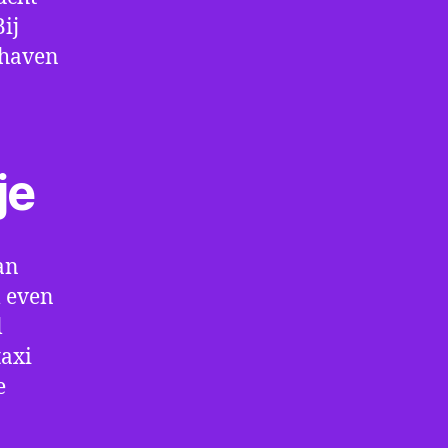
ij
thaven
je
an
m even
l
taxi
e