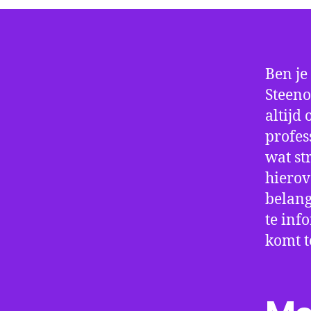
Ben je
Steeno
altijd
profes
wat st
hierov
belang
te inf
komt t