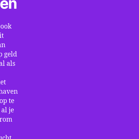
ten
 ook
it
an
p geld
al als
et
thaven
op te
al je
arom
ucht