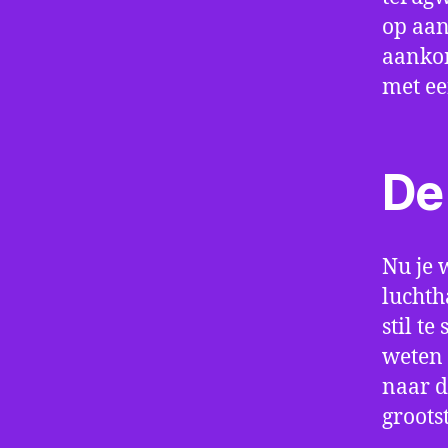
op aan
aankom
met e
De 
Nu je 
luchth
stil t
weten 
naar d
groots