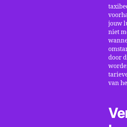
taxibe
voorha
jouw l
niet m
wannee
omstan
door d
worden
tariev
van he
Ve