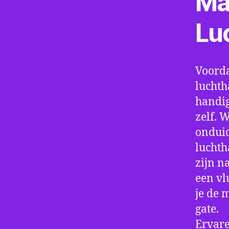
Ma
Lu
Voorda
luchth
handig
zelf. 
onduid
luchth
zijn n
een vl
je de 
gate.
Ervare