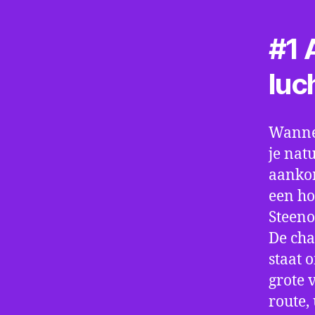
#1 A
luc
Wannee
je nat
aankom
een ho
Steeno
De cha
staat 
grote 
route,