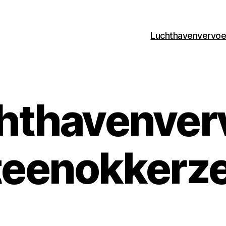
Luchthavenvervoer
hthavenver
teenokkerze