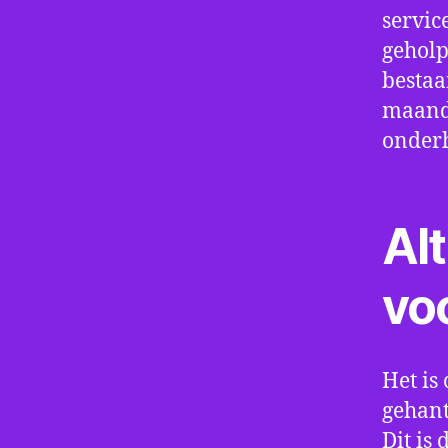
servic
geholp
bestaa
maand 
onder
Alt
vo
Het is 
gehant
Dit is