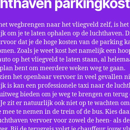
chthaven parkingkos
het wegbrengen naar het vliegveld zelf, is het
jk om je te laten ophalen op de luchthaven. D
ervoor dat je de hoge kosten van de parking k
men. Zoals je weet kost het namelijk een hoo
auto op het vliegveld te laten staan, al helema
 plan bent om meerdere weken weg te gaan.
ien het openbaar vervoer in veel gevallen ni
jk is kan een professionele taxi naar de luch
 uitweg bieden om je weg te brengen en terug 
 Je zit er natuurlijk ook niet op te wachten om 
 mee te nemen in de trein of de bus. Kies da
uchthaven vervoer voor zowel de heen- als de
eg. Bij de terugreis volgt je chauffeur jouw vl