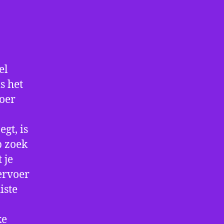
el
s het
voer
gt, is
p zoek
 je
ervoer
iste
ke