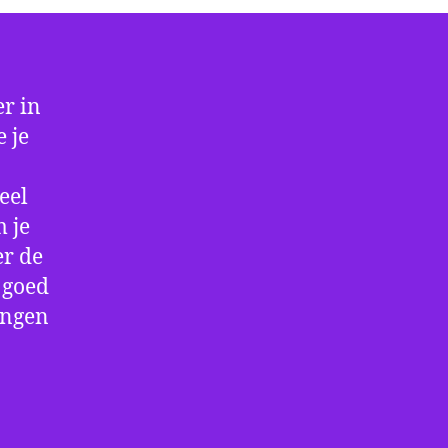
r in
 je
eel
 je
er de
e goed
ingen