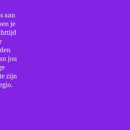
is aan
ben je
httijd
r
rden
an jou
ge
e zijn
egio.