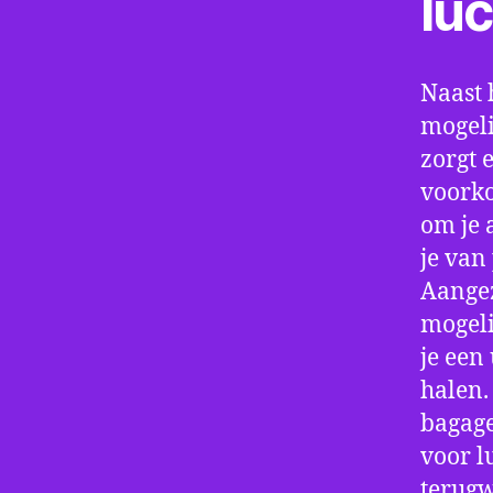
lu
Naast 
mogeli
zorgt 
voorko
om je 
je van
Aangez
mogeli
je een
halen.
bagage
voor l
terugw