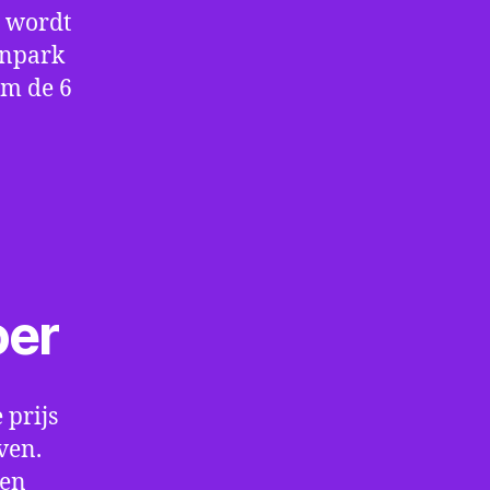
e wordt
enpark
om de 6
oer
 prijs
ven.
een