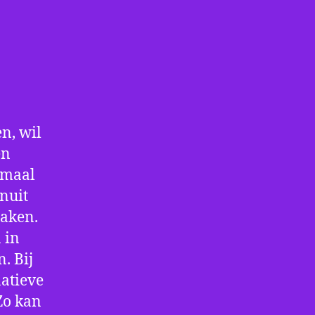
n, wil
en
nmaal
nuit
maken.
 in
. Bij
atieve
Zo kan