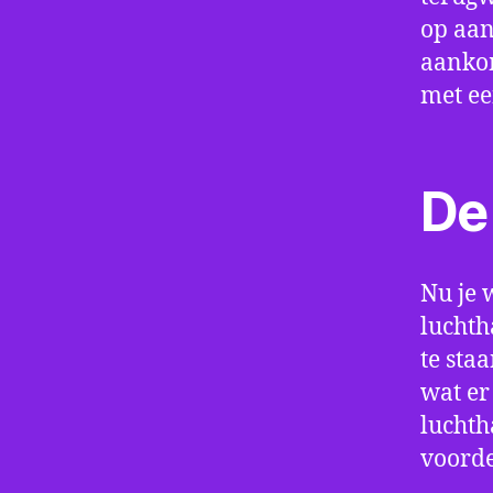
op aan
aankom
met e
De 
Nu je 
luchth
te sta
wat er
luchth
voorde