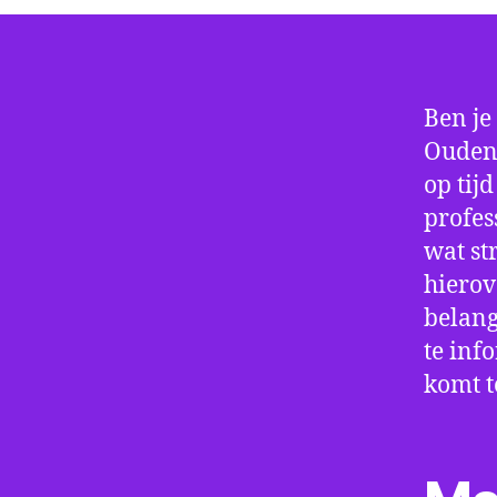
Ben je
Oudena
op tij
profes
wat st
hierov
belang
te inf
komt t