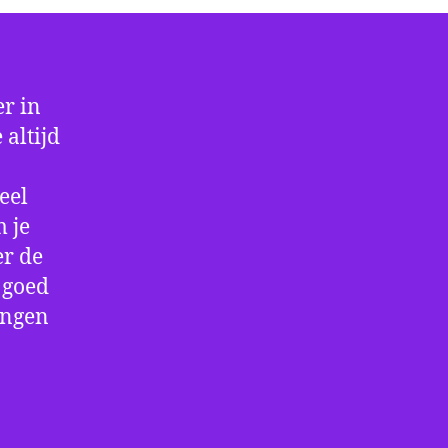
r in
altijd
eel
 je
er de
e goed
ingen