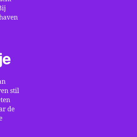
ij
thaven
je
an
en stil
eten
ar de
e