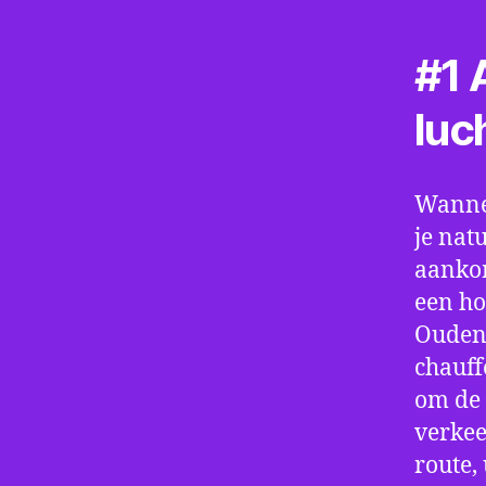
#1 A
luc
Wannee
je nat
aankom
een ho
Oudena
chauff
om de 
verkee
route,