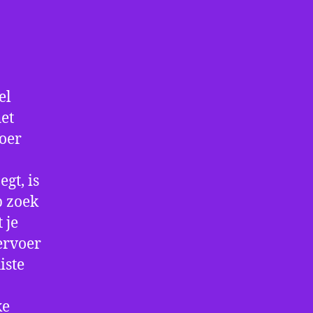
el
et
voer
gt, is
p zoek
 je
ervoer
iste
ke