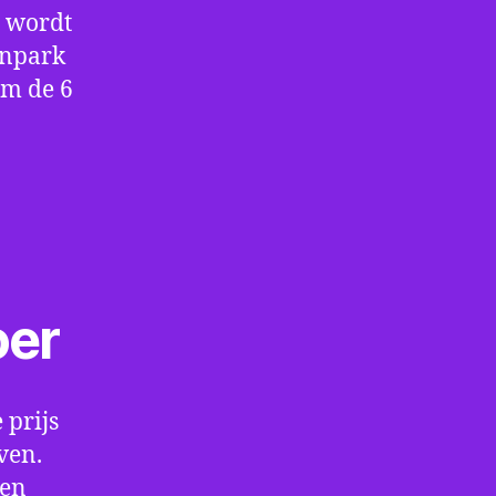
e wordt
enpark
om de 6
oer
 prijs
ven.
een