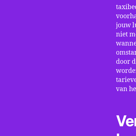
taxibe
voorha
jouw l
niet m
wannee
omstan
door d
worden
tariev
van he
Ve