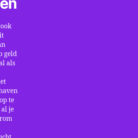
ten
 ook
it
an
p geld
al als
et
thaven
op te
al je
arom
ucht