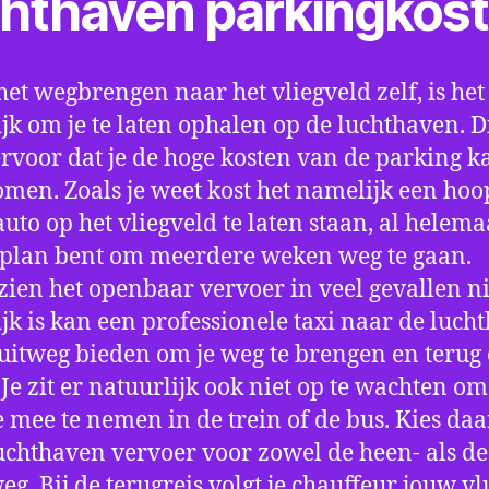
chthaven parkingkos
het wegbrengen naar het vliegveld zelf, is het
jk om je te laten ophalen op de luchthaven. D
ervoor dat je de hoge kosten van de parking k
men. Zoals je weet kost het namelijk een hoo
auto op het vliegveld te laten staan, al helema
 plan bent om meerdere weken weg te gaan.
ien het openbaar vervoer in veel gevallen ni
jk is kan een professionele taxi naar de luch
 uitweg bieden om je weg te brengen en terug 
 Je zit er natuurlijk ook niet op te wachten om 
 mee te nemen in de trein of de bus. Kies da
uchthaven vervoer voor zowel de heen- als de
eg. Bij de terugreis volgt je chauffeur jouw vl