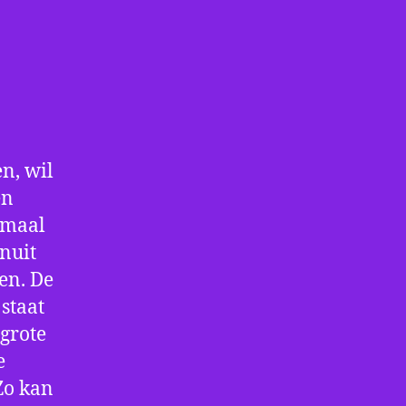
n, wil
en
nmaal
nuit
en. De
staat
 grote
e
Zo kan