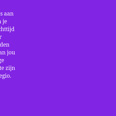
is aan
 je
httijd
r
rden
an jou
ge
e zijn
egio.