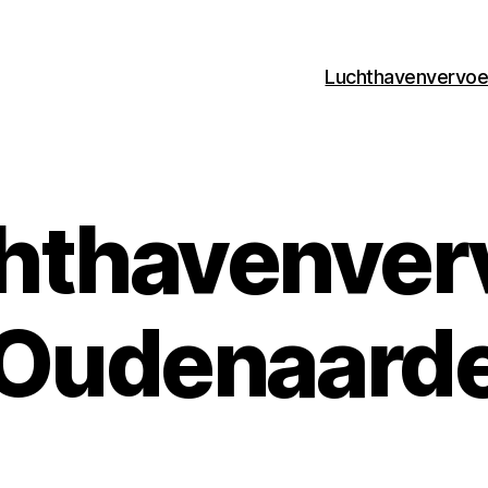
Luchthavenvervoer
hthavenver
Oudenaard