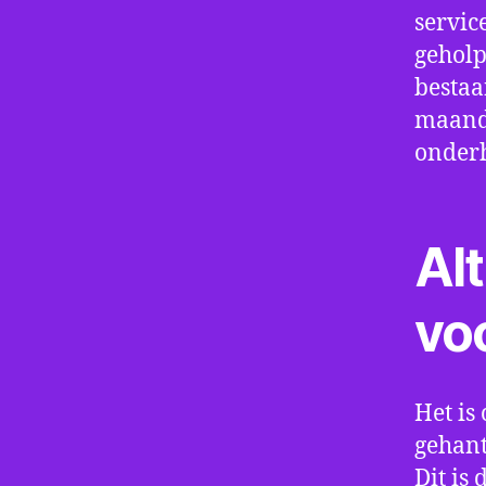
servic
geholp
bestaa
maand 
onder
Alt
vo
Het is 
gehant
Dit is