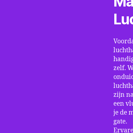
Ma
Lu
Voorda
luchth
handig
zelf. 
onduid
luchth
zijn n
een vl
je de 
gate.
Ervare