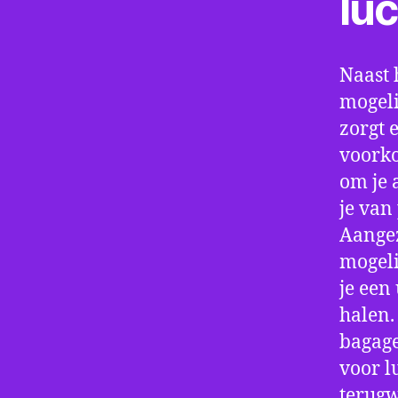
lu
Naast 
mogeli
zorgt 
voorko
om je 
je van
Aangez
mogeli
je een
halen.
bagage
voor l
terugw