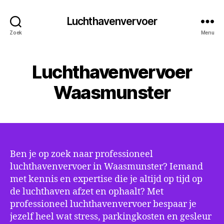
Luchthavenvervoer
Zoek
Menu
Luchthavenvervoer
Waasmunster
Ben je op zoek naar professioneel
luchthavenvervoer in Waasmunster? Iemand
met kennis en expertise die je altijd op tijd op
de luchthaven afzet en ophaalt? Met
professioneel luchthavenvervoer bespaar je
jezelf heel wat stress, parkingkosten en gesleur