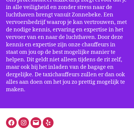
in alle veiligheid en zonder stress naar de
luchthaven brengt vanuit Zonnebeke. Een
vervoersbedrijf waarop je kan vertrouwen, met
de nodige kennis, ervaring en expertise in het
vervoer van en naar de luchthaven. Door deze
kennis en expertise zijn onze chauffeurs in
staat om jou op de best mogelijke manier te
helpen. Dit geldt niet alleen tijdens de rit zelf,
maar ook bij het inladen van de bagage en
dergelijke. De taxichauffeurs zullen er dan ook
alles aan doen om het jou zo prettig mogelijk te
maken.
Facebook
Instagram
E-
Yelp