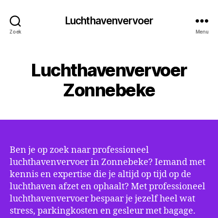
Luchthavenvervoer
Zoek
Menu
Luchthavenvervoer
Zonnebeke
Ben je op zoek naar professioneel
luchthavenvervoer in Zonnebeke? Iemand met
kennis en expertise die je altijd op tijd op de
luchthaven afzet en ophaalt? Met professioneel
luchthavenvervoer bespaar je jezelf heel wat
stress, parkingkosten en gesleur met bagage.