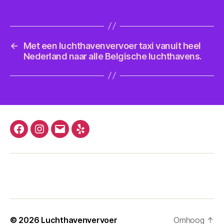
←
Met een luchthavenvervoer taxi vanuit heel
Nederland naar alle Belgische luchthavens.
Facebook
Instagram
E-
Yelp
mail
© 2026
Luchthavenvervoer
Omhoog
↑