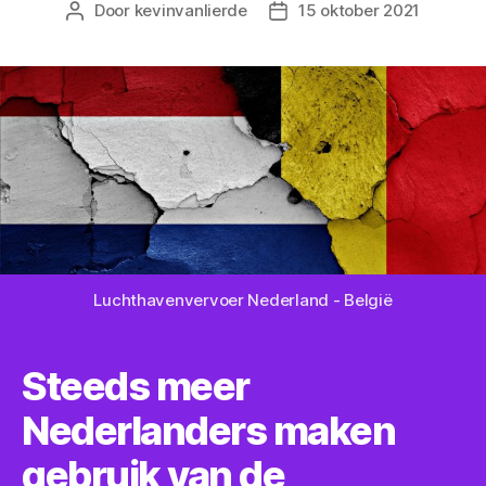
Door
kevinvanlierde
15 oktober 2021
Bericht
Berichtdatum
auteur
Luchthavenvervoer Nederland - België
Steeds meer
Nederlanders maken
gebruik van de