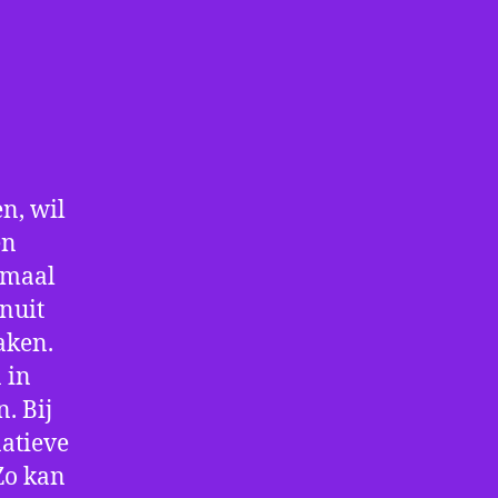
n, wil
en
nmaal
nuit
aken.
 in
. Bij
atieve
Zo kan