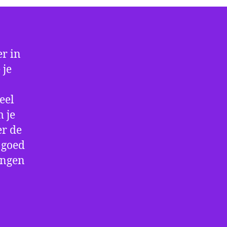
r in
 je
eel
 je
er de
e goed
ingen