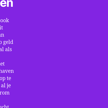
ten
 ook
it
an
p geld
al als
et
thaven
op te
al je
arom
ucht