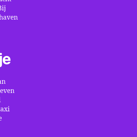
ij
thaven
je
an
 even
l
taxi
e