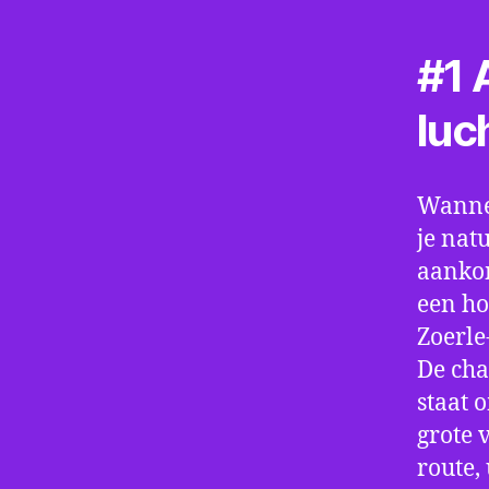
#1 A
luc
Wannee
je nat
aankom
een ho
Zoerle
De cha
staat 
grote 
route,