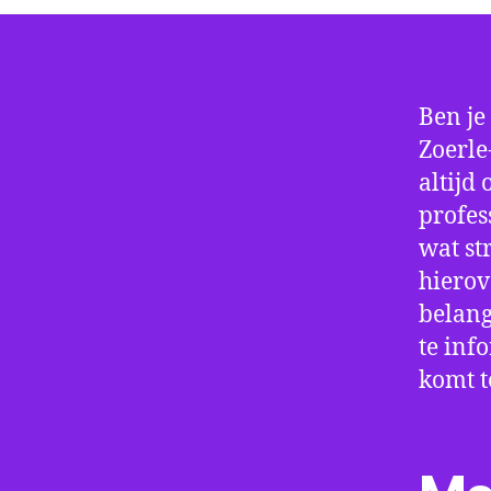
Ben je
Zoerle
altijd
profes
wat st
hierov
belang
te inf
komt t