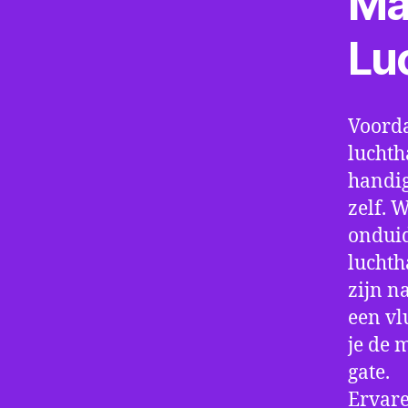
Ma
Lu
Voorda
luchth
handig
zelf. 
onduid
luchth
zijn n
een vl
je de 
gate.
Ervare