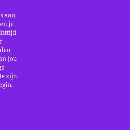
is aan
en je
httijd
r
rden
an jou
ge
e zijn
egio.