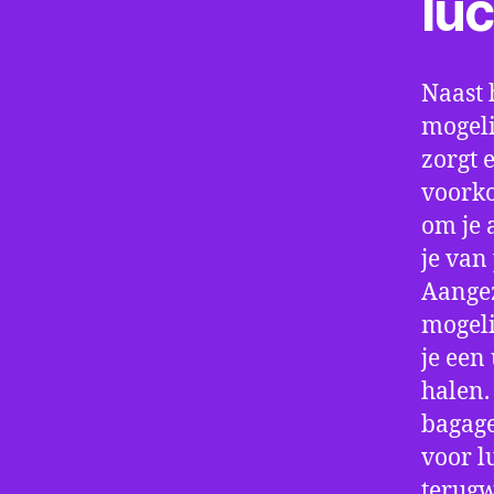
lu
Naast 
mogeli
zorgt 
voorko
om je 
je van
Aangez
mogeli
je een
halen.
bagage
voor l
terugw