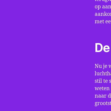
op aan
aankom
met e
De 
Nu je 
luchth
stil t
weten 
naar d
groots