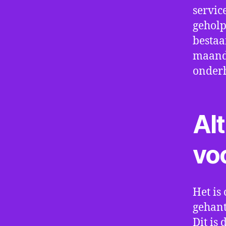
servic
geholp
bestaa
maand 
onder
Alt
vo
Het is 
gehant
Dit is