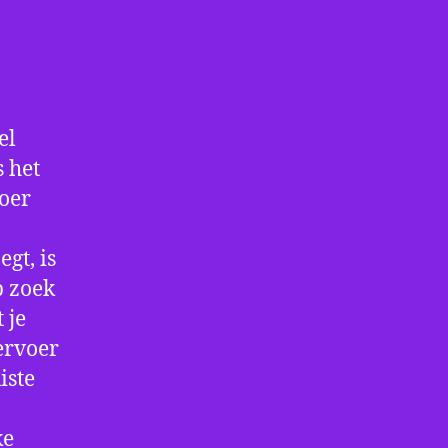
el
s het
voer
gt, is
p zoek
 je
ervoer
iste
ke