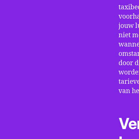
taxibe
voorha
jouw l
niet m
wannee
omstan
door d
worden
tariev
van he
Ve