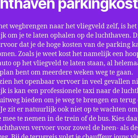
chthaven parkingkos
het wegbrengen naar het vliegveld zelf, is het
jk om je te laten ophalen op de luchthaven. D
ervoor dat je de hoge kosten van de parking k
men. Zoals je weet kost het namelijk een hoo
auto op het vliegveld te laten staan, al helema
 plan bent om meerdere weken weg te gaan.
ien het openbaar vervoer in veel gevallen ni
jk is kan een professionele taxi naar de luch
 uitweg bieden om je weg te brengen en terug 
 Je zit er natuurlijk ook niet op te wachten om 
 mee te nemen in de trein of de bus. Kies da
uchthaven vervoer voor zowel de heen- als de
eg. Bij de terugreis volgt je chauffeur jouw vl