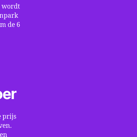
e wordt
enpark
om de 6
oer
 prijs
ven.
een