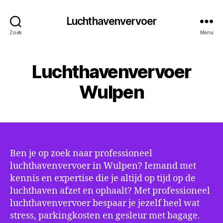
Luchthavenvervoer
Zoek
Menu
Luchthavenvervoer
Wulpen
Ben je op zoek naar professioneel
luchthavenvervoer in Wulpen? Iemand met
kennis en expertise die je altijd op tijd op de
luchthaven afzet en ophaalt? Met professioneel
luchthavenvervoer bespaar je jezelf heel wat
stress, parkingkosten en gesleur met bagage.