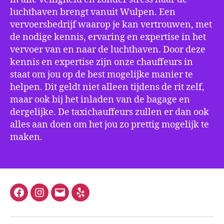
luchthaven brengt vanuit Wulpen. Een
vervoersbedrijf waarop je kan vertrouwen, met
de nodige kennis, ervaring en expertise in het
vervoer van en naar de luchthaven. Door deze
kennis en expertise zijn onze chauffeurs in
staat om jou op de best mogelijke manier te
helpen. Dit geldt niet alleen tijdens de rit zelf,
maar ook bij het inladen van de bagage en
dergelijke. De taxichauffeurs zullen er dan ook
alles aan doen om het jou zo prettig mogelijk te
maken.
Facebook
Instagram
E-
Yelp
mail