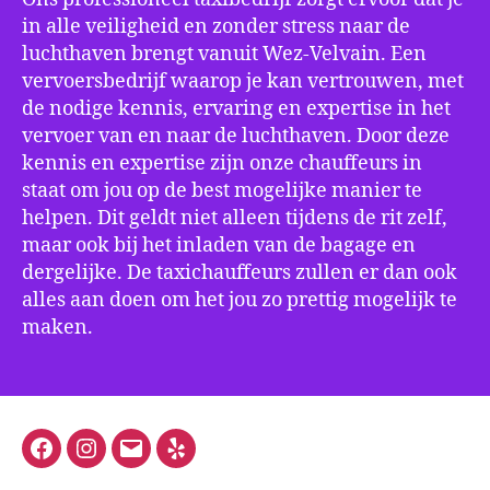
in alle veiligheid en zonder stress naar de
luchthaven brengt vanuit Wez-Velvain. Een
vervoersbedrijf waarop je kan vertrouwen, met
de nodige kennis, ervaring en expertise in het
vervoer van en naar de luchthaven. Door deze
kennis en expertise zijn onze chauffeurs in
staat om jou op de best mogelijke manier te
helpen. Dit geldt niet alleen tijdens de rit zelf,
maar ook bij het inladen van de bagage en
dergelijke. De taxichauffeurs zullen er dan ook
alles aan doen om het jou zo prettig mogelijk te
maken.
Facebook
Instagram
E-
Yelp