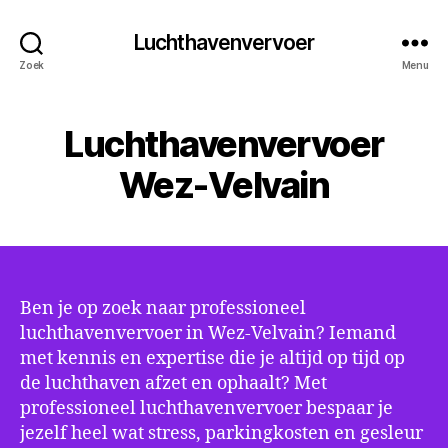
Luchthavenvervoer
Zoek
Menu
Luchthavenvervoer
Wez-Velvain
Ben je op zoek naar professioneel
luchthavenvervoer in Wez-Velvain? Iemand
met kennis en expertise die je altijd op tijd op
de luchthaven afzet en ophaalt? Met
professioneel luchthavenvervoer bespaar je
jezelf heel wat stress, parkingkosten en gesleur