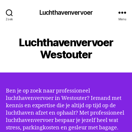
Luchthavenvervoer
Zoek
Menu
Luchthavenvervoer
Westouter
Ben je op zoek naar professioneel
luchthavenvervoer in Westouter? Iemand met
kennis en expertise die je altijd op tijd op de
luchthaven afzet en ophaalt? Met professioneel
luchthavenvervoer bespaar je jezelf heel wat
stress, parkingkosten en gesleur met bagage.