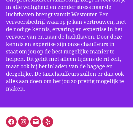
in alle veiligheid en zonder stress naar de
luchthaven brengt vanuit Westouter. Een
vervoersbedrijf waarop je kan vertrouwen, met
de nodige kennis, ervaring en expertise in het
vervoer van en naar de luchthaven. Door deze
kennis en expertise zijn onze chauffeurs in
staat om jou op de best mogelijke manier te
helpen. Dit geldt niet alleen tijdens de rit zelf,
maar ook bij het inladen van de bagage en
dergelijke. De taxichauffeurs zullen er dan ook
alles aan doen om het jou zo prettig mogelijk te
maken.
Facebook
Instagram
E-
Yelp