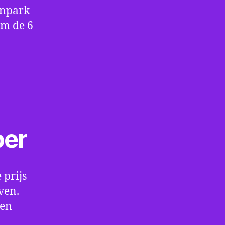
enpark
om de 6
oer
 prijs
ven.
een