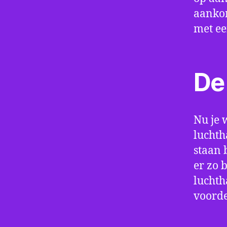
aankom
met e
De 
Nu je 
luchth
staan 
er zo 
luchth
voorde