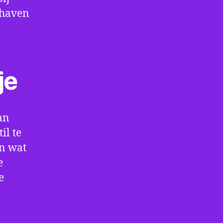
thaven
je
an
il te
en wat
e
e