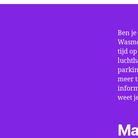
Ben je
Wasmes
tijd o
luchth
parkin
meer t
inform
weet j
Ma