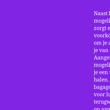
Naast 
mogeli
zorgt 
voorko
om je 
je van
Aangez
mogeli
je een
halen.
bagage
voor l
terugw
op aan