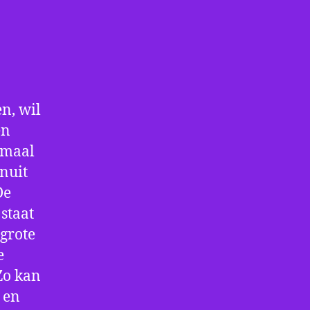
n, wil
en
nmaal
nuit
De
staat
 grote
e
Zo kan
 en