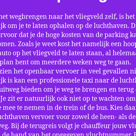
het wegbrengen naar het vliegveld zelf, is het
jk om je te laten ophalen op de luchthaven. D
ervoor dat je de hoge kosten van de parking k
men. Zoals je weet kost het namelijk een hoo
auto op het vliegveld te laten staan, al helema
 plan bent om meerdere weken weg te gaan.
ien het openbaar vervoer in veel gevallen ni
jk is kan een professionele taxi naar de luch
 uitweg bieden om je weg te brengen en terug 
 Je zit er natuurlijk ook niet op te wachten om 
 mee te nemen in de trein of de bus. Kies da
uchthaven vervoer voor zowel de heen- als de
eg. Bij de terugreis volgt je chauffeur jouw vl
 de hand van het opgegeven vluchtnummer. B