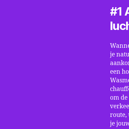
#1 A
luc
Wannee
je nat
aankom
een ho
Wasmes
chauff
om de 
verkee
route,
je jou