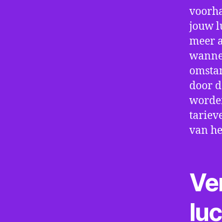
voorha
jouw l
meer a
wannee
omstan
door d
worden
tariev
van he
Ve
lu