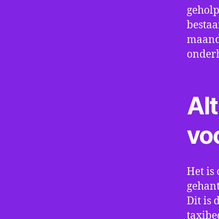
geholp
bestaa
maand 
onder
Alt
vo
Het is 
gehant
Dit is
taxibe