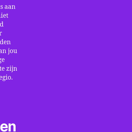
is aan
iet
jd
r
rden
an jou
ge
e zijn
egio.
ten