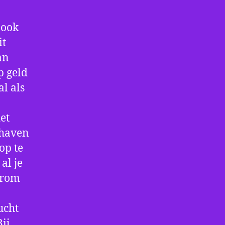
 ook
it
an
p geld
al als
et
thaven
op te
al je
arom
ucht
ij