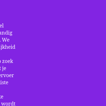
el
handig
f. We
ijkheid
p zoek
 je
ervoer
iste
ke
e wordt