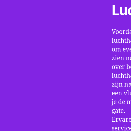
Lu
Voorda
luchth
om eve
zien n
over b
luchth
zijn n
een vl
je de 
gate.
Ervare
servic