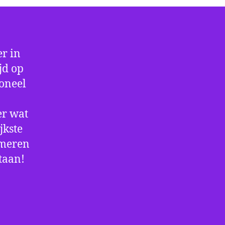
r in
jd op
ioneel
er wat
jkste
rmeren
staan!