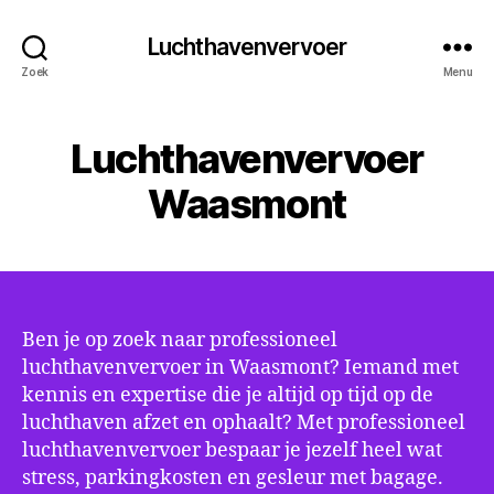
Luchthavenvervoer
Zoek
Menu
Luchthavenvervoer
Waasmont
Ben je op zoek naar professioneel
luchthavenvervoer in Waasmont? Iemand met
kennis en expertise die je altijd op tijd op de
luchthaven afzet en ophaalt? Met professioneel
luchthavenvervoer bespaar je jezelf heel wat
stress, parkingkosten en gesleur met bagage.