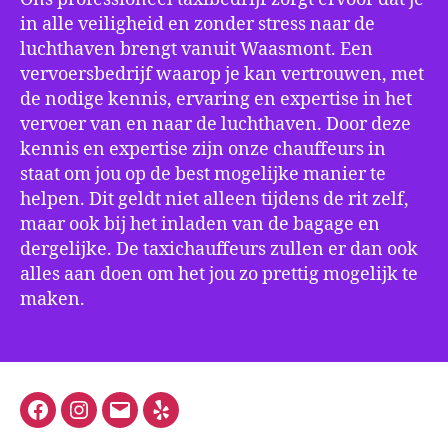
in alle veiligheid en zonder stress naar de
luchthaven brengt vanuit Waasmont. Een
vervoersbedrijf waarop je kan vertrouwen, met
de nodige kennis, ervaring en expertise in het
vervoer van en naar de luchthaven. Door deze
kennis en expertise zijn onze chauffeurs in
staat om jou op de best mogelijke manier te
helpen. Dit geldt niet alleen tijdens de rit zelf,
maar ook bij het inladen van de bagage en
dergelijke. De taxichauffeurs zullen er dan ook
alles aan doen om het jou zo prettig mogelijk te
maken.
Facebook
Instagram
E-
Yelp