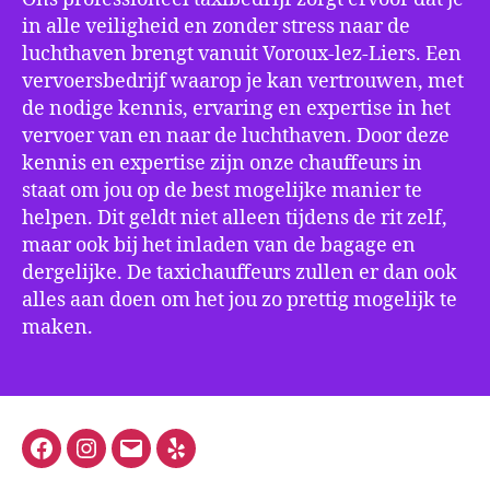
in alle veiligheid en zonder stress naar de
luchthaven brengt vanuit Voroux-lez-Liers. Een
vervoersbedrijf waarop je kan vertrouwen, met
de nodige kennis, ervaring en expertise in het
vervoer van en naar de luchthaven. Door deze
kennis en expertise zijn onze chauffeurs in
staat om jou op de best mogelijke manier te
helpen. Dit geldt niet alleen tijdens de rit zelf,
maar ook bij het inladen van de bagage en
dergelijke. De taxichauffeurs zullen er dan ook
alles aan doen om het jou zo prettig mogelijk te
maken.
Facebook
Instagram
E-
Yelp