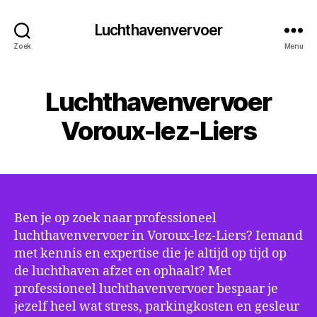
Luchthavenvervoer
Zoek
Menu
Luchthavenvervoer
Voroux-lez-Liers
Ben je op zoek naar professioneel
luchthavenvervoer in Voroux-lez-Liers? Iemand
met kennis en expertise die je altijd op tijd op
de luchthaven afzet en ophaalt? Met
professioneel luchthavenvervoer bespaar je
jezelf heel wat stress, parkingkosten en gesleur