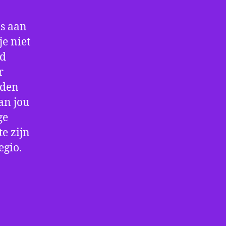
is aan
e niet
jd
r
rden
an jou
ge
e zijn
egio.