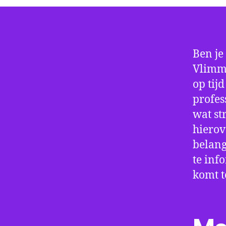
Ben je
Vlimme
op tij
profes
wat st
hierov
belang
te inf
komt t