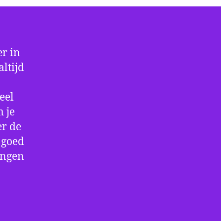
r in
ltijd
eel
 je
er de
e goed
ingen