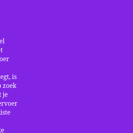
el
t
voer
gt, is
p zoek
 je
ervoer
iste
ke