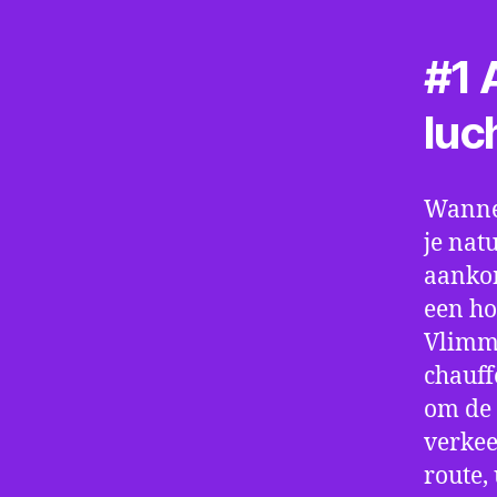
#1 A
luc
Wannee
je nat
aankom
een ho
Vlimme
chauff
om de 
verkee
route,