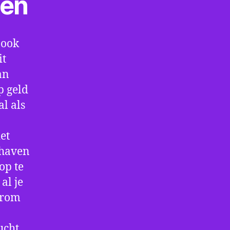
ten
 ook
it
an
p geld
al als
et
thaven
op te
al je
arom
ucht