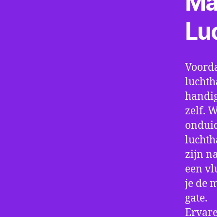
Ma
Lu
Voorda
luchth
handig
zelf. 
onduid
luchth
zijn n
een vl
je de 
gate.
Ervare