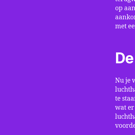
op aan
aankom
met e
De 
Nu je 
luchth
te sta
wat er
luchth
voorde