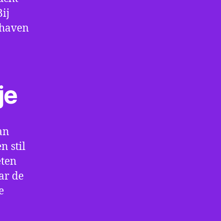
ij
thaven
je
an
 stil
eten
ar de
e