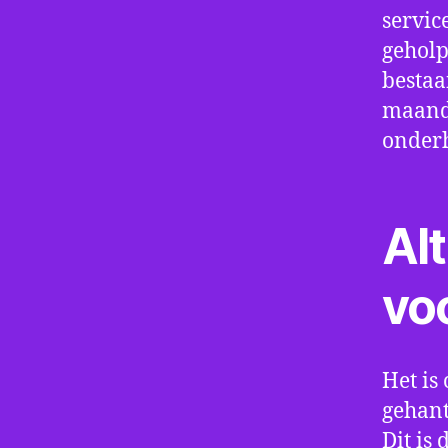
servic
geholp
bestaa
maand 
onder
Alt
vo
Het is 
gehant
Dit is