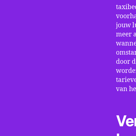
taxibe
voorha
jouw l
meer a
wannee
omstan
door d
worden
tariev
van he
Ve