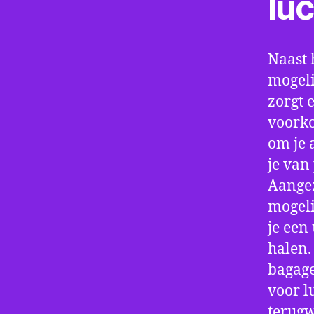
lu
Naast 
mogeli
zorgt 
voorko
om je 
je van
Aangez
mogeli
je een
halen.
bagage
voor l
terugw