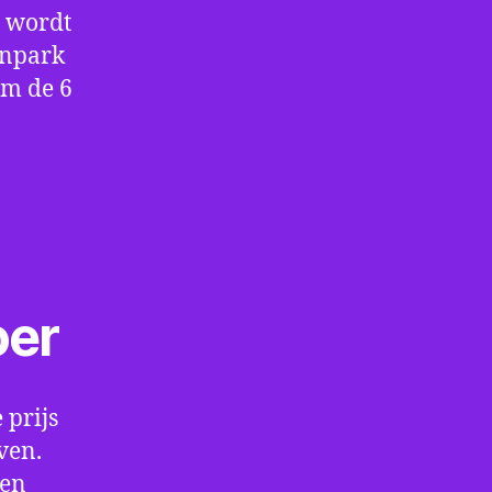
e wordt
enpark
om de 6
oer
 prijs
ven.
een