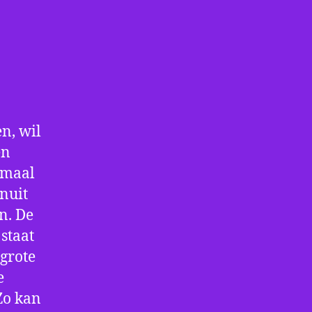
n, wil
en
nmaal
nuit
n. De
staat
 grote
e
Zo kan