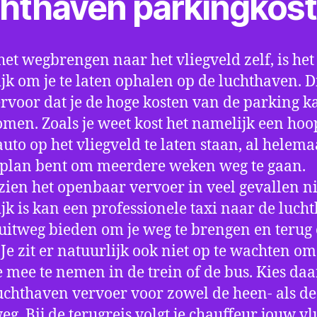
chthaven parkingkos
het wegbrengen naar het vliegveld zelf, is het
jk om je te laten ophalen op de luchthaven. D
ervoor dat je de hoge kosten van de parking k
men. Zoals je weet kost het namelijk een hoo
auto op het vliegveld te laten staan, al helema
 plan bent om meerdere weken weg te gaan.
ien het openbaar vervoer in veel gevallen ni
jk is kan een professionele taxi naar de luch
 uitweg bieden om je weg te brengen en terug 
 Je zit er natuurlijk ook niet op te wachten om 
 mee te nemen in de trein of de bus. Kies da
uchthaven vervoer voor zowel de heen- als de
eg. Bij de terugreis volgt je chauffeur jouw vl