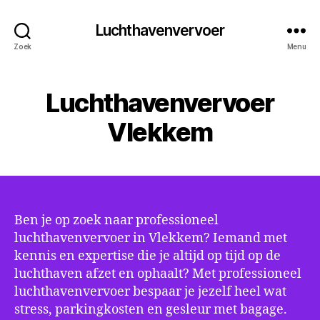
Luchthavenvervoer
Zoek
Menu
Luchthavenvervoer
Vlekkem
Ben je op zoek naar professioneel
luchthavenvervoer in Vlekkem? Iemand met
kennis en expertise die je altijd op tijd op de
luchthaven afzet en ophaalt? Met professioneel
luchthavenvervoer bespaar je jezelf heel wat
stress, parkingkosten en gesleur met bagage.