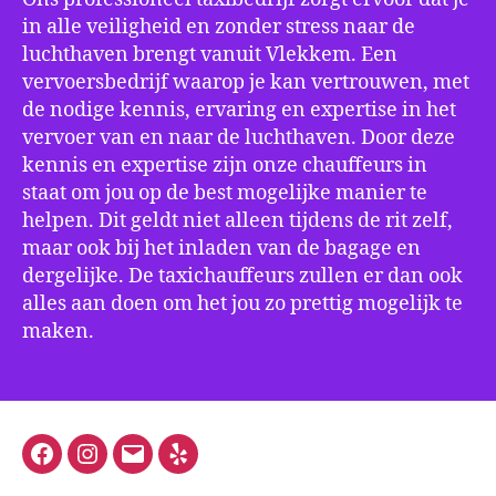
in alle veiligheid en zonder stress naar de
luchthaven brengt vanuit Vlekkem. Een
vervoersbedrijf waarop je kan vertrouwen, met
de nodige kennis, ervaring en expertise in het
vervoer van en naar de luchthaven. Door deze
kennis en expertise zijn onze chauffeurs in
staat om jou op de best mogelijke manier te
helpen. Dit geldt niet alleen tijdens de rit zelf,
maar ook bij het inladen van de bagage en
dergelijke. De taxichauffeurs zullen er dan ook
alles aan doen om het jou zo prettig mogelijk te
maken.
Facebook
Instagram
E-
Yelp