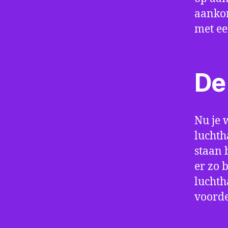
aankom
met e
De 
Nu je 
luchth
staan 
er zo 
luchth
voorde