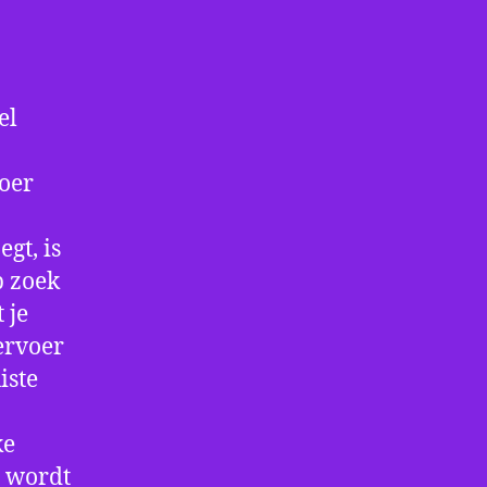
el
voer
gt, is
p zoek
 je
ervoer
iste
ke
e wordt