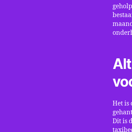
geholp
bestaa
maand 
onder
Alt
vo
Het is 
gehant
Dit is
taxibe