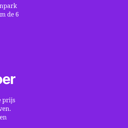
enpark
om de 6
oer
 prijs
ven.
een