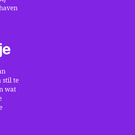
thaven
je
an
stil te
en wat
e
e