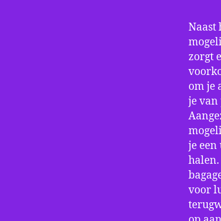
Naast 
mogeli
zorgt 
voorko
om je 
je van
Aangez
mogeli
je een
halen.
bagage
voor l
terugw
op aan