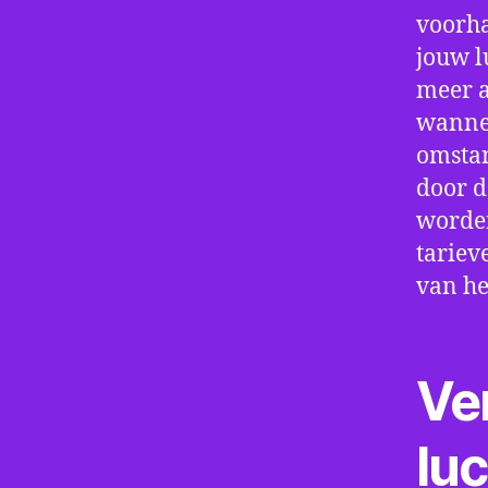
voorha
jouw l
meer a
wannee
omstan
door d
worden
tariev
van he
Ve
lu