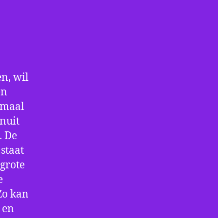
n, wil
en
nmaal
nuit
. De
staat
 grote
e
Zo kan
 en