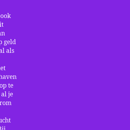
 ook
it
an
p geld
al als
et
thaven
op te
al je
arom
ucht
ij