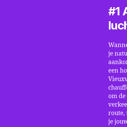
#1 A
luc
Wannee
je nat
aankom
een ho
Vieuxv
chauff
om de 
verkee
route,
je jou