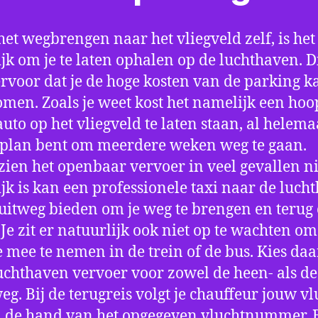
het wegbrengen naar het vliegveld zelf, is het
jk om je te laten ophalen op de luchthaven. D
ervoor dat je de hoge kosten van de parking k
men. Zoals je weet kost het namelijk een hoo
auto op het vliegveld te laten staan, al helema
 plan bent om meerdere weken weg te gaan.
ien het openbaar vervoer in veel gevallen ni
jk is kan een professionele taxi naar de luch
 uitweg bieden om je weg te brengen en terug 
 Je zit er natuurlijk ook niet op te wachten om 
 mee te nemen in de trein of de bus. Kies da
uchthaven vervoer voor zowel de heen- als de
eg. Bij de terugreis volgt je chauffeur jouw vl
 de hand van het opgegeven vluchtnummer. B