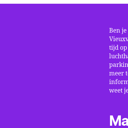
Ben je
Vieuxv
tijd o
luchth
parkin
meer t
inform
weet j
Ma