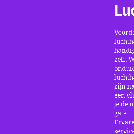
Lu
Voorda
luchth
handig
zelf. 
onduid
luchth
zijn n
een vl
je de 
gate.
Ervare
servic