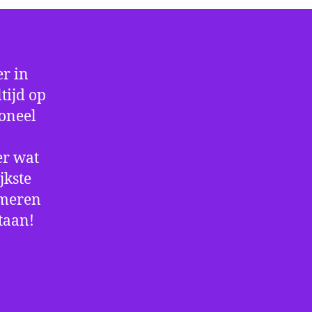
r in
tijd op
ioneel
er wat
jkste
rmeren
staan!