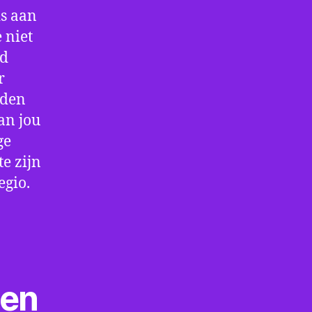
is aan
 niet
jd
r
rden
an jou
ge
e zijn
egio.
ten