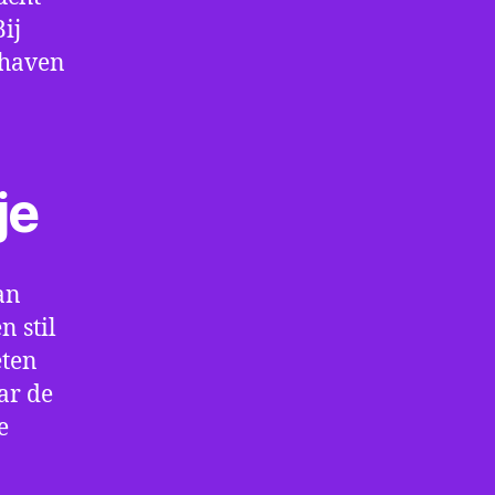
ij
thaven
je
an
 stil
eten
ar de
e