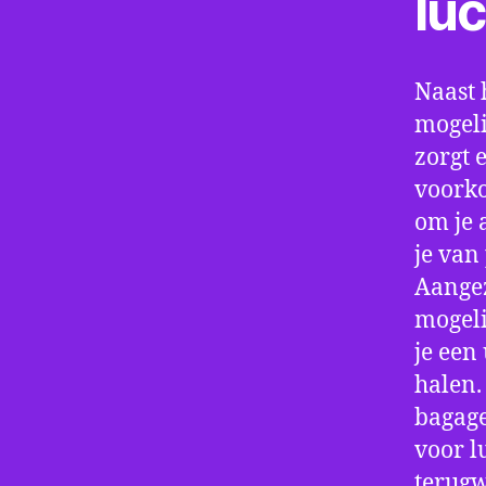
lu
Naast 
mogeli
zorgt 
voorko
om je 
je van
Aangez
mogeli
je een
halen.
bagage
voor l
terugw