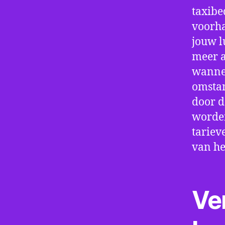
taxibe
voorha
jouw l
meer a
wannee
omstan
door d
worden
tariev
van he
Ve