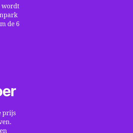
e wordt
enpark
om de 6
oer
 prijs
ven.
een