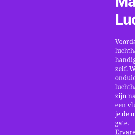
Ma
Lu
Voorda
luchth
handig
zelf. 
onduid
luchth
zijn n
een vl
je de 
gate.
Ervare