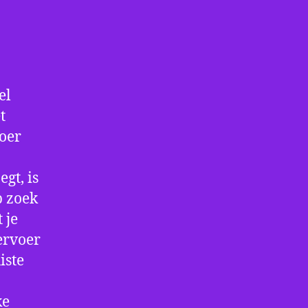
el
t
voer
gt, is
p zoek
 je
ervoer
iste
ke