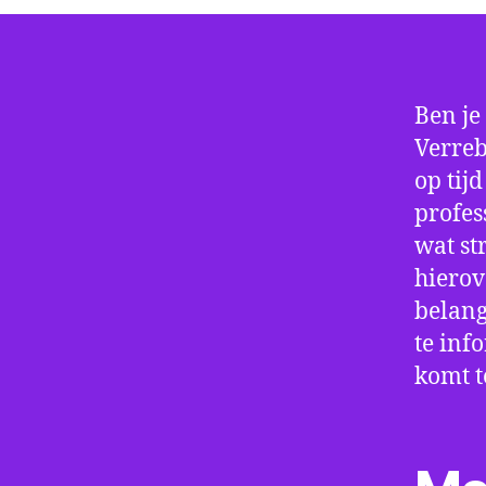
Ben je
Verreb
op tij
profes
wat st
hierov
belang
te inf
komt t