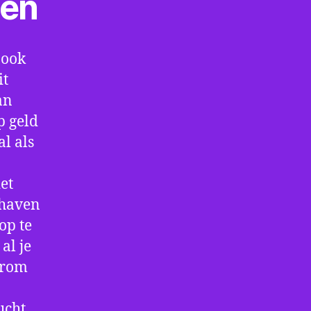
ten
 ook
it
an
p geld
al als
et
thaven
op te
al je
arom
ucht