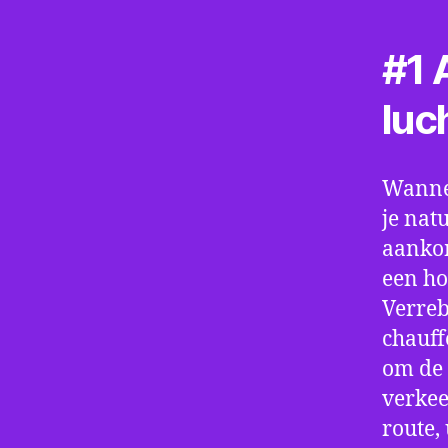
#1 A
luc
Wannee
je nat
aankom
een ho
Verreb
chauff
om de 
verkee
route,