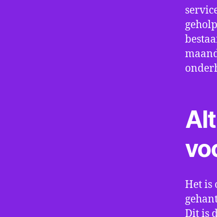
servic
geholp
bestaa
maand 
onder
Alt
vo
Het is 
gehant
Dit is