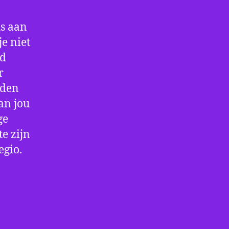
is aan
e niet
jd
r
rden
an jou
ge
e zijn
egio.