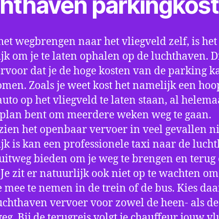
chthaven parkingkos
het wegbrengen naar het vliegveld zelf, is het
jk om je te laten ophalen op de luchthaven. D
ervoor dat je de hoge kosten van de parking k
men. Zoals je weet kost het namelijk een hoo
auto op het vliegveld te laten staan, al helema
 plan bent om meerdere weken weg te gaan.
ien het openbaar vervoer in veel gevallen ni
jk is kan een professionele taxi naar de luch
 uitweg bieden om je weg te brengen en terug 
 Je zit er natuurlijk ook niet op te wachten om 
 mee te nemen in de trein of de bus. Kies da
uchthaven vervoer voor zowel de heen- als de
eg. Bij de terugreis volgt je chauffeur jouw vl