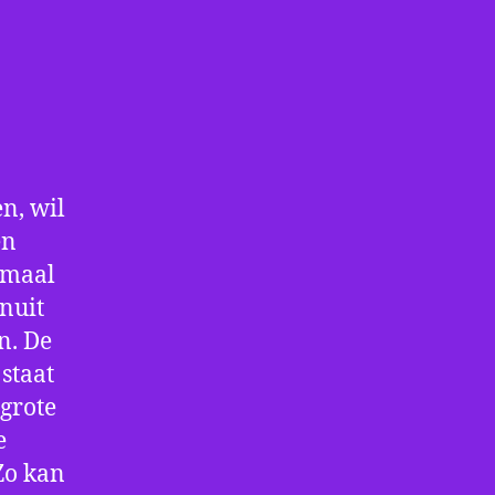
n, wil
en
nmaal
nuit
n. De
staat
 grote
e
Zo kan