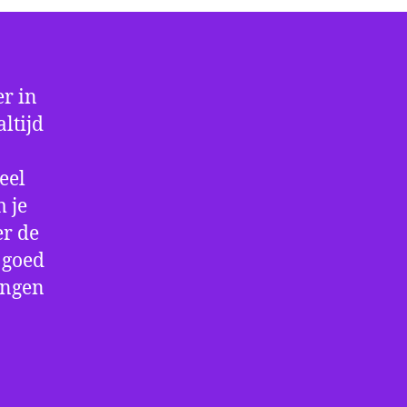
r in
ltijd
eel
 je
er de
e goed
ingen