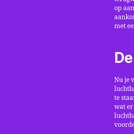
op aan
aankom
met e
De 
Nu je 
luchth
te sta
wat er
luchth
voorde