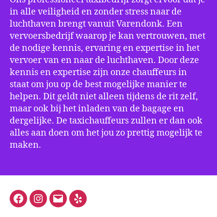
in alle veiligheid en zonder stress naar de
luchthaven brengt vanuit Varendonk. Een
vervoersbedrijf waarop je kan vertrouwen, met
de nodige kennis, ervaring en expertise in het
vervoer van en naar de luchthaven. Door deze
kennis en expertise zijn onze chauffeurs in
staat om jou op de best mogelijke manier te
helpen. Dit geldt niet alleen tijdens de rit zelf,
maar ook bij het inladen van de bagage en
dergelijke. De taxichauffeurs zullen er dan ook
alles aan doen om het jou zo prettig mogelijk te
maken.
Facebook
Instagram
E-
Yelp