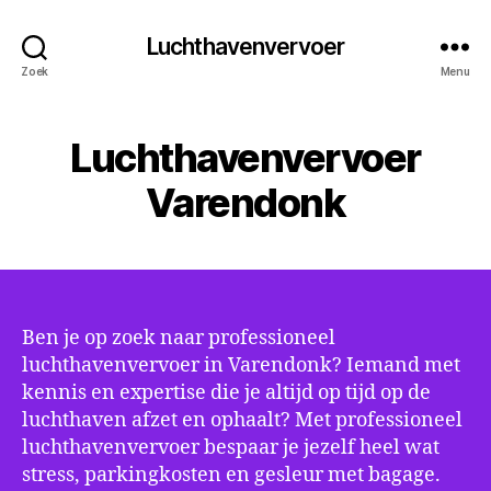
Luchthavenvervoer
Zoek
Menu
Luchthavenvervoer
Varendonk
Ben je op zoek naar professioneel
luchthavenvervoer in Varendonk? Iemand met
kennis en expertise die je altijd op tijd op de
luchthaven afzet en ophaalt? Met professioneel
luchthavenvervoer bespaar je jezelf heel wat
stress, parkingkosten en gesleur met bagage.