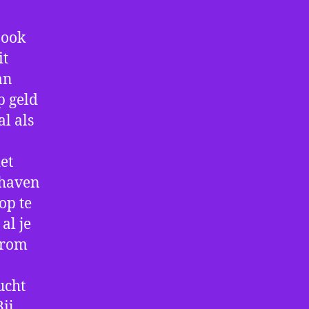
 ook
it
an
p geld
al als
et
thaven
op te
al je
arom
ucht
ij