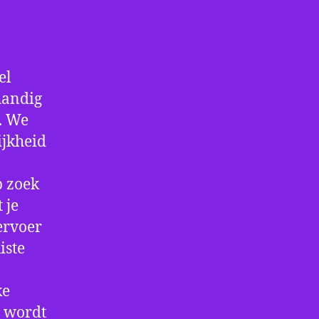
el
handig
f. We
ijkheid
p zoek
 je
ervoer
iste
ke
e wordt