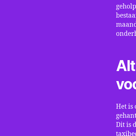
geholp
bestaa
maand 
onder
Alt
vo
Het is 
gehant
Dit is
taxibe