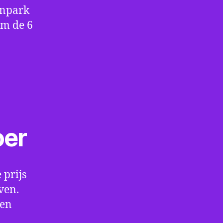
enpark
om de 6
oer
 prijs
ven.
een