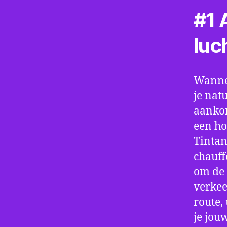
#1 A
luc
Wannee
je nat
aankom
een ho
Tintan
chauff
om de 
verkee
route,
je jou