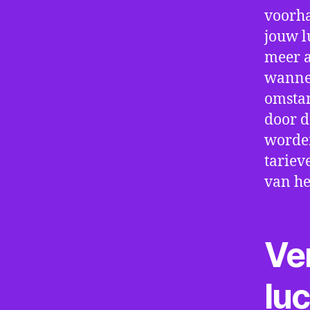
voorha
jouw l
meer a
wannee
omstan
door d
worden
tariev
van he
Ve
lu