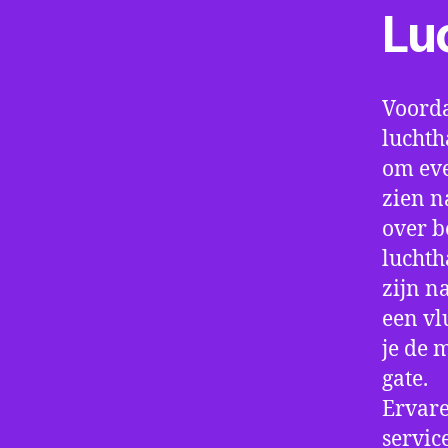
Lu
Voorda
luchth
om eve
zien n
over b
luchth
zijn n
een vl
je de 
gate.
Ervare
servic