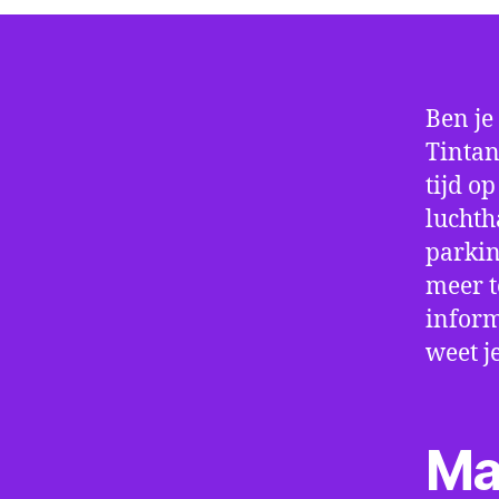
Ben je
Tintan
tijd o
luchth
parkin
meer t
inform
weet j
Ma