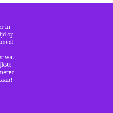
r in
ijd op
ioneel
er wat
jkste
rmeren
staan!