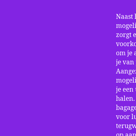
Naast 
mogeli
zorgt 
voorko
om je 
je van
Aangez
mogeli
je een
halen.
bagage
voor l
terugw
op aan