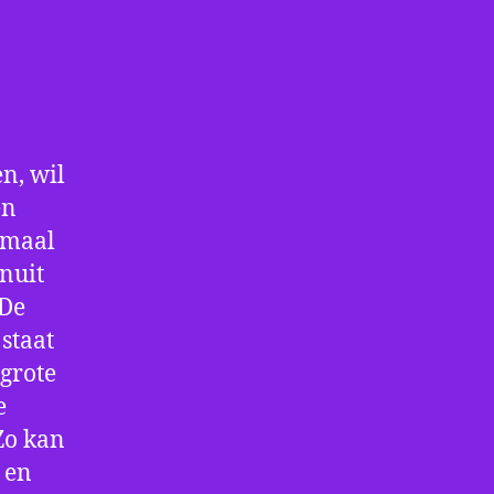
n, wil
en
nmaal
nuit
 De
staat
 grote
e
Zo kan
 en