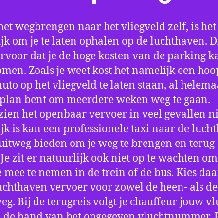
het wegbrengen naar het vliegveld zelf, is het
jk om je te laten ophalen op de luchthaven. D
ervoor dat je de hoge kosten van de parking k
men. Zoals je weet kost het namelijk een hoo
auto op het vliegveld te laten staan, al helema
 plan bent om meerdere weken weg te gaan.
ien het openbaar vervoer in veel gevallen ni
jk is kan een professionele taxi naar de luch
 uitweg bieden om je weg te brengen en terug 
 Je zit er natuurlijk ook niet op te wachten om 
 mee te nemen in de trein of de bus. Kies da
uchthaven vervoer voor zowel de heen- als de
eg. Bij de terugreis volgt je chauffeur jouw vl
 de hand van het opgegeven vluchtnummer. B