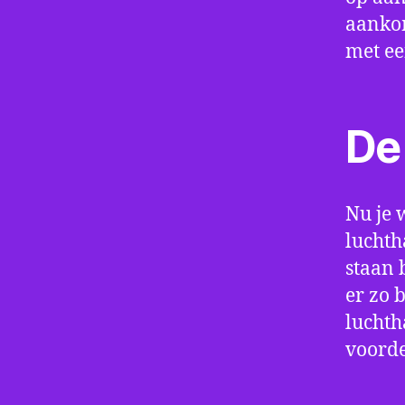
aankom
met e
De 
Nu je 
luchth
staan 
er zo 
luchth
voorde