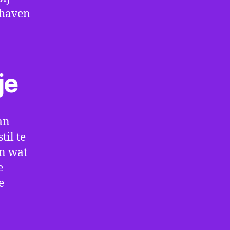
thaven
je
an
il te
en wat
e
e