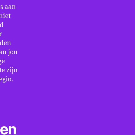
is aan
niet
jd
r
rden
an jou
ge
e zijn
egio.
ten