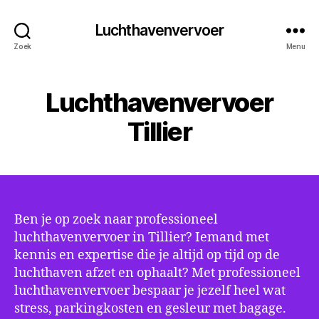
Luchthavenvervoer
Zoek
Menu
Luchthavenvervoer
Tillier
Ben je op zoek naar professioneel
luchthavenvervoer in Tillier? Iemand met
kennis en expertise die je altijd op tijd op de
luchthaven afzet en ophaalt? Met professioneel
luchthavenvervoer bespaar je jezelf heel wat
stress, parkingkosten en gesleur met bagage.