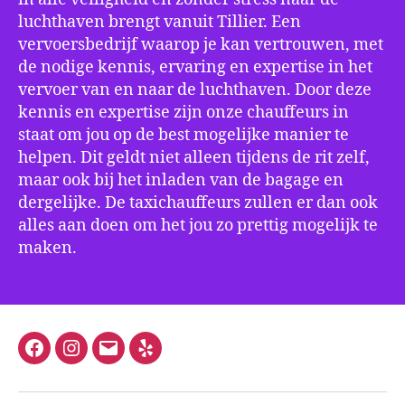
luchthaven brengt vanuit Tillier. Een
vervoersbedrijf waarop je kan vertrouwen, met
de nodige kennis, ervaring en expertise in het
vervoer van en naar de luchthaven. Door deze
kennis en expertise zijn onze chauffeurs in
staat om jou op de best mogelijke manier te
helpen. Dit geldt niet alleen tijdens de rit zelf,
maar ook bij het inladen van de bagage en
dergelijke. De taxichauffeurs zullen er dan ook
alles aan doen om het jou zo prettig mogelijk te
maken.
Facebook
Instagram
E-
Yelp
mail