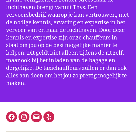
luchthaven brengt vanuit Thys. Een
vervoersbedrijf waarop je kan vertrouwen, met
de nodige kennis, ervaring en expertise in het
vervoer van en naar de luchthaven. Door deze
kennis en expertise zijn onze chauffeurs in
staat om jou op de best mogelijke manier te
helpen. Dit geldt niet alleen tijdens de rit zelf,
maar ook bij het inladen van de bagage en
dergelijke. De taxichauffeurs zullen er dan ook
alles aan doen om het jou zo prettig mogelijk te
maken.
Facebook
Instagram
E-
Yelp
mail