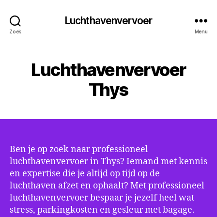
Luchthavenvervoer
Zoek
Menu
Luchthavenvervoer
Thys
Ben je op zoek naar professioneel
luchthavenvervoer in Thys? Iemand met kennis
en expertise die je altijd op tijd op de
luchthaven afzet en ophaalt? Met professioneel
luchthavenvervoer bespaar je jezelf heel wat
stress, parkingkosten en gesleur met bagage.