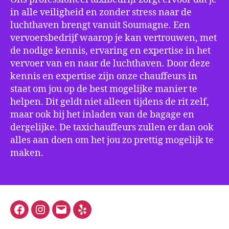
in alle veiligheid en zonder stress naar de
luchthaven brengt vanuit Soumagne. Een
vervoersbedrijf waarop je kan vertrouwen, met
de nodige kennis, ervaring en expertise in het
vervoer van en naar de luchthaven. Door deze
kennis en expertise zijn onze chauffeurs in
staat om jou op de best mogelijke manier te
helpen. Dit geldt niet alleen tijdens de rit zelf,
maar ook bij het inladen van de bagage en
dergelijke. De taxichauffeurs zullen er dan ook
alles aan doen om het jou zo prettig mogelijk te
maken.
Facebook
Instagram
E-
Yelp