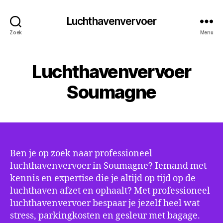
Luchthavenvervoer
Zoek
Menu
Luchthavenvervoer
Soumagne
Ben je op zoek naar professioneel
luchthavenvervoer in Soumagne? Iemand met
kennis en expertise die je altijd op tijd op de
luchthaven afzet en ophaalt? Met professioneel
luchthavenvervoer bespaar je jezelf heel wat
stress, parkingkosten en gesleur met bagage.