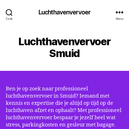
Luchthavenvervoer
Zoek
Menu
Luchthavenvervoer
Smuid
Ben je op zoek naar professioneel
luchthavenvervoer in Smuid? Iemand met
kennis en expertise die je altijd op tijd op de
luchthaven afzet en ophaalt? Met professioneel
luchthavenvervoer bespaar je jezelf heel wat
stress, parkingkosten en gesleur met bagage.