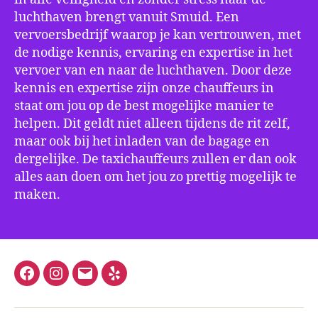
luchthaven brengt vanuit Smuid. Een
vervoersbedrijf waarop je kan vertrouwen, met
de nodige kennis, ervaring en expertise in het
vervoer van en naar de luchthaven. Door deze
kennis en expertise zijn onze chauffeurs in
staat om jou op de best mogelijke manier te
helpen. Dit geldt niet alleen tijdens de rit zelf,
maar ook bij het inladen van de bagage en
dergelijke. De taxichauffeurs zullen er dan ook
alles aan doen om het jou zo prettig mogelijk te
maken.
Facebook
Instagram
E-
Yelp
mail