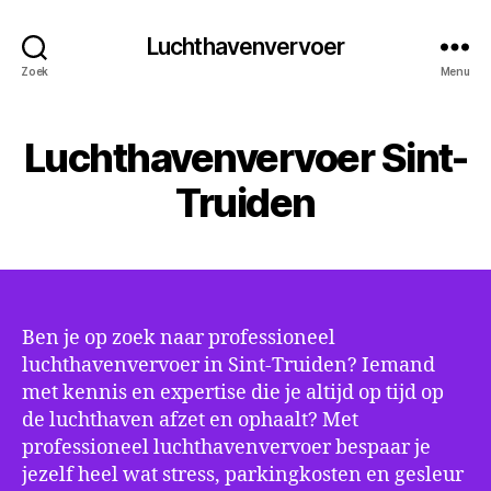
Luchthavenvervoer
Zoek
Menu
Luchthavenvervoer Sint-
Truiden
Ben je op zoek naar professioneel
luchthavenvervoer in Sint-Truiden? Iemand
met kennis en expertise die je altijd op tijd op
de luchthaven afzet en ophaalt? Met
professioneel luchthavenvervoer bespaar je
jezelf heel wat stress, parkingkosten en gesleur