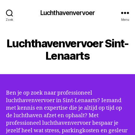
Luchthavenvervoer
Zoek
Menu
Luchthavenvervoer Sint-
Lenaarts
Ben je op zoek naar professioneel
luchthavenvervoer in Sint-Lenaarts? Iemand
met kennis en expertise die je altijd op tijd op
de luchthaven afzet en ophaalt? Met
professioneel luchthavenvervoer bespaar je
jezelf heel wat stress, parkingkosten en gesleur