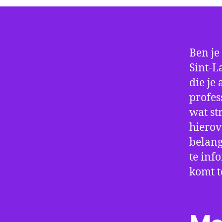
Ben je
Sint-L
die je
profes
wat st
hierov
belang
te inf
komt t