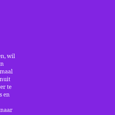
n, wil
en
nmaal
nuit
er te
s en
 naar