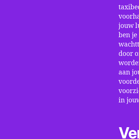
taxibe
voorha
jouw l
ben je
wachtt
door o
worden
aan jo
voorde
voorzi
in jou
Ve