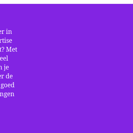
r in
tise
lt? Met
eel
 je
er de
e goed
ingen