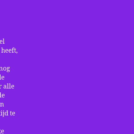
el
heeft,
 nog
de
 alle
de
an
ijd te
ke