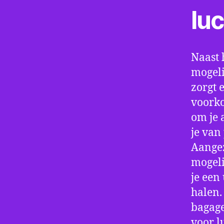
lu
Naast 
mogeli
zorgt 
voorko
om je 
je van
Aangez
mogeli
je een
halen.
bagage
voor l