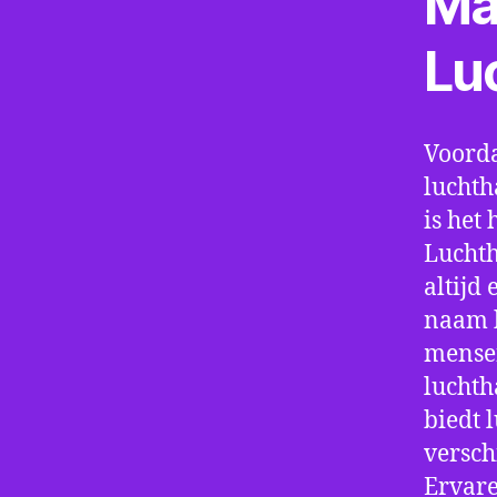
Ma
Lu
Voorda
luchth
is het 
Luchth
altijd
naam h
mensen
luchth
biedt 
verschi
Ervare