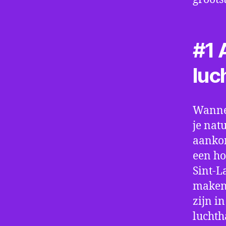
#1 A
luc
Wannee
je nat
aankom
een ho
Sint-L
maken.
zijn i
luchth