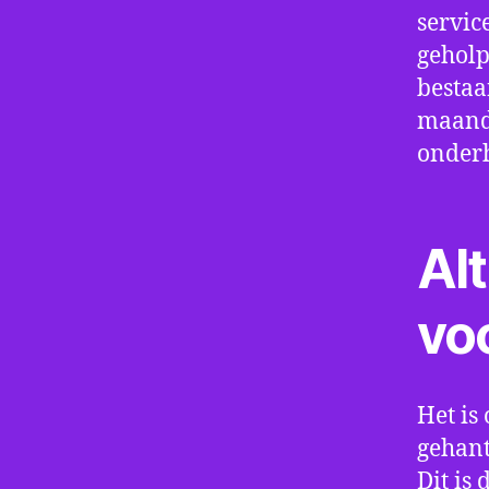
servic
geholp
bestaa
maand 
onder
Alt
vo
Het is 
gehant
Dit is