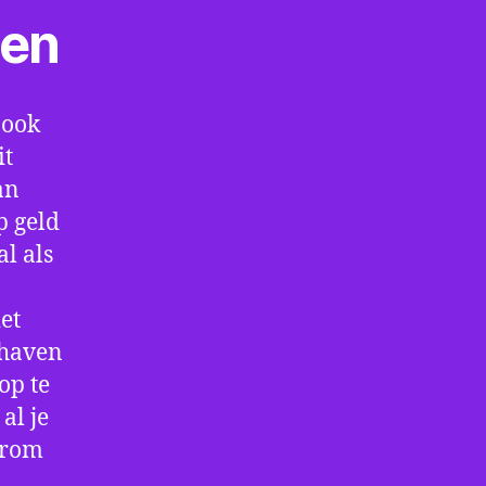
ten
 ook
it
an
p geld
al als
et
thaven
op te
al je
arom