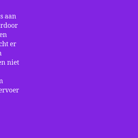
is aan
erdoor
 en
cht er
n
en niet
m
vervoer