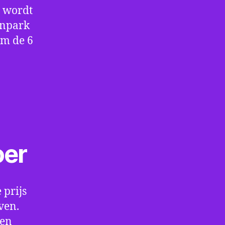
e wordt
enpark
om de 6
oer
 prijs
ven.
een