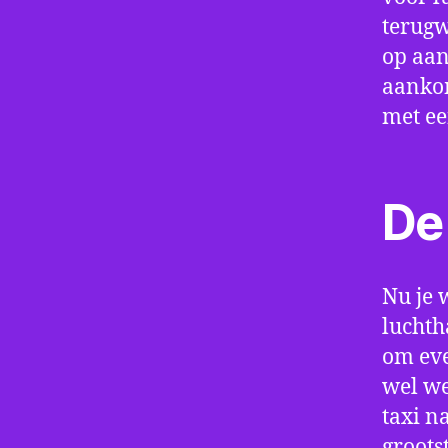
terugw
op aan
aankom
met e
De 
Nu je 
luchth
om eve
wel we
taxi n
groots