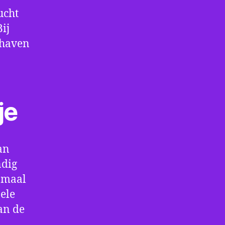
ucht
ij
thaven
je
an
ndig
enmaal
ele
an de