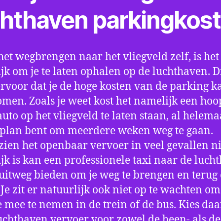
chthaven parkingkos
het wegbrengen naar het vliegveld zelf, is het
jk om je te laten ophalen op de luchthaven. D
ervoor dat je de hoge kosten van de parking k
men. Zoals je weet kost het namelijk een hoo
auto op het vliegveld te laten staan, al helema
 plan bent om meerdere weken weg te gaan.
ien het openbaar vervoer in veel gevallen ni
jk is kan een professionele taxi naar de luch
 uitweg bieden om je weg te brengen en terug 
 Je zit er natuurlijk ook niet op te wachten om 
 mee te nemen in de trein of de bus. Kies da
uchthaven vervoer voor zowel de heen- als de