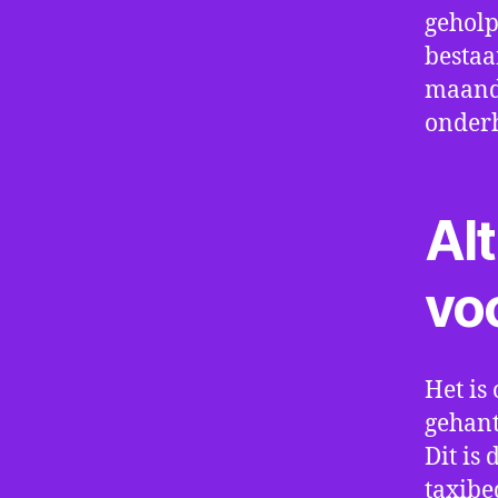
geholp
bestaa
maand 
onder
Alt
vo
Het is 
gehant
Dit is
taxibe