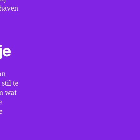
thaven
je
an
stil te
en wat
e
e