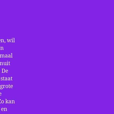
n, wil
en
nmaal
nuit
. De
staat
 grote
e
Zo kan
 en