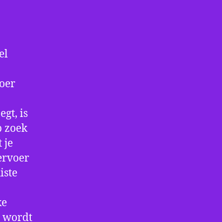
el
voer
gt, is
p zoek
 je
ervoer
iste
ke
e wordt