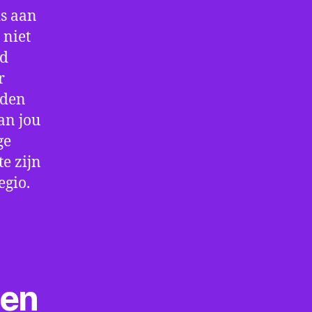
is aan
 niet
jd
r
rden
an jou
ge
e zijn
egio.
ten