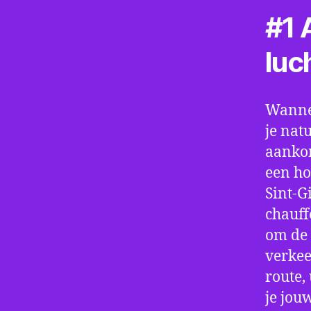
#1 A
luc
Wannee
je nat
aankom
een ho
Sint-G
chauff
om de 
verkee
route,
je jou