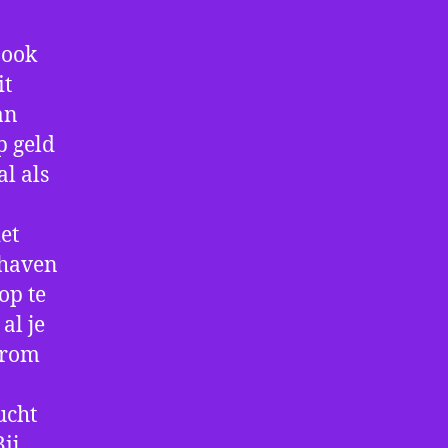
 ook
it
an
p geld
al als
et
thaven
op te
al je
arom
ucht
ij