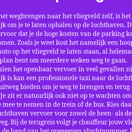
het wegbrengen naar het vliegveld zelf, is het
jk om je te laten ophalen op de luchthaven. D
ervoor dat je de hoge kosten van de parking k
men. Zoals je weet kost het namelijk een hoo
auto op het vliegveld te laten staan, al helema
 plan bent om meerdere weken weg te gaan.
ien het openbaar vervoer in veel gevallen ni
jk is kan een professionele taxi naar de luch
 uitweg bieden om je weg te brengen en terug 
 Je zit er natuurlijk ook niet op te wachten om 
 mee te nemen in de trein of de bus. Kies da
uchthaven vervoer voor zowel de heen- als de
eg. Bij de terugreis volgt je chauffeur jouw vl
 de hand van het opgegeven vluchtnummer. B