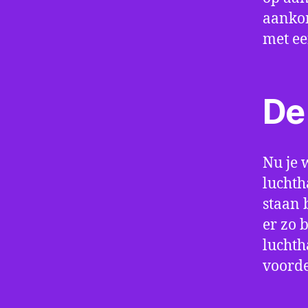
aankom
met e
De 
Nu je 
luchth
staan 
er zo 
luchth
voorde