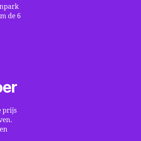
enpark
om de 6
oer
 prijs
ven.
een