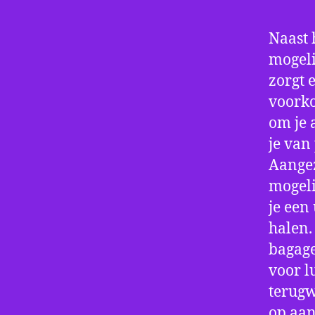
Naast 
mogeli
zorgt 
voorko
om je 
je van
Aangez
mogeli
je een
halen.
bagage
voor l
terugw
op aan