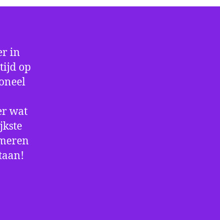
r in
tijd op
ioneel
er wat
jkste
rmeren
staan!