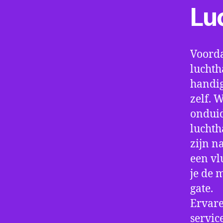
Lu
Voorda
luchth
handig
zelf. 
onduid
luchth
zijn n
een vl
je de 
gate.
Ervare
servic