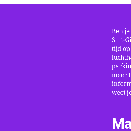
Ben je
Sint-G
tijd o
luchth
parkin
meer t
inform
weet j
Ma