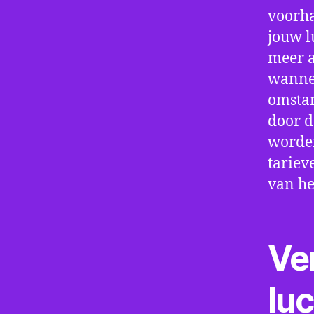
voorha
jouw l
meer a
wannee
omstan
door d
worden
tariev
van he
Ve
lu