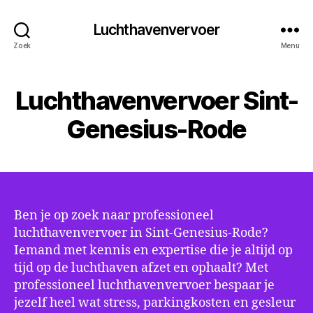
Luchthavenvervoer
Zoek
Menu
Luchthavenvervoer Sint-
Genesius-Rode
Ben je op zoek naar professioneel
luchthavenvervoer in Sint-Genesius-Rode?
Iemand met kennis en expertise die je altijd op
tijd op de luchthaven afzet en ophaalt? Met
professioneel luchthavenvervoer bespaar je
jezelf heel wat stress, parkingkosten en gesleur