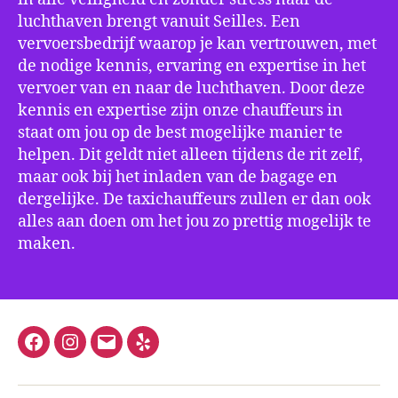
luchthaven brengt vanuit Seilles. Een
vervoersbedrijf waarop je kan vertrouwen, met
de nodige kennis, ervaring en expertise in het
vervoer van en naar de luchthaven. Door deze
kennis en expertise zijn onze chauffeurs in
staat om jou op de best mogelijke manier te
helpen. Dit geldt niet alleen tijdens de rit zelf,
maar ook bij het inladen van de bagage en
dergelijke. De taxichauffeurs zullen er dan ook
alles aan doen om het jou zo prettig mogelijk te
maken.
Facebook
Instagram
E-
Yelp
mail