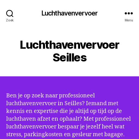
Luchthavenvervoer
Zoek
Menu
Luchthavenvervoer
Seilles
Ben je op zoek naar professioneel
luchthavenvervoer in Seilles? Iemand met
kennis en expertise die je altijd op tijd op de
luchthaven afzet en ophaalt? Met professioneel
luchthavenvervoer bespaar je jezelf heel wat
stress, parkingkosten en gesleur met bagage.