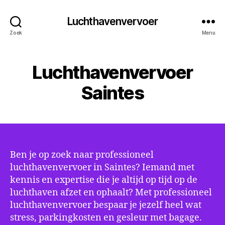
Luchthavenvervoer
Zoek
Menu
Luchthavenvervoer
Saintes
Ben je op zoek naar professioneel
luchthavenvervoer in Saintes? Iemand met
kennis en expertise die je altijd op tijd op de
luchthaven afzet en ophaalt? Met professioneel
luchthavenvervoer bespaar je jezelf heel wat
stress, parkingkosten en gesleur met bagage.