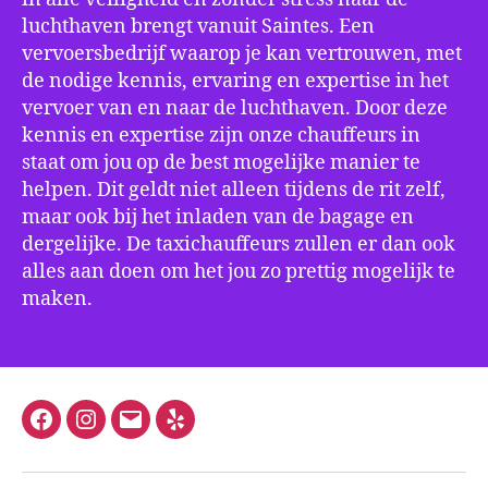
luchthaven brengt vanuit Saintes. Een
vervoersbedrijf waarop je kan vertrouwen, met
de nodige kennis, ervaring en expertise in het
vervoer van en naar de luchthaven. Door deze
kennis en expertise zijn onze chauffeurs in
staat om jou op de best mogelijke manier te
helpen. Dit geldt niet alleen tijdens de rit zelf,
maar ook bij het inladen van de bagage en
dergelijke. De taxichauffeurs zullen er dan ook
alles aan doen om het jou zo prettig mogelijk te
maken.
Facebook
Instagram
E-
Yelp
mail