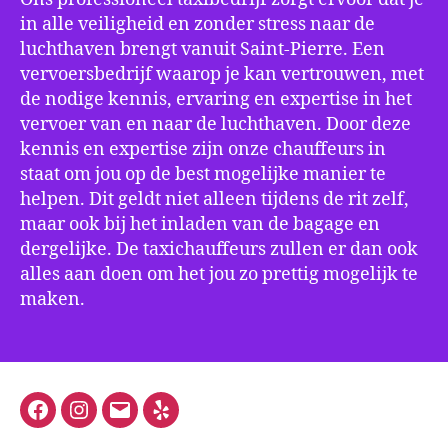
in alle veiligheid en zonder stress naar de
luchthaven brengt vanuit Saint-Pierre. Een
vervoersbedrijf waarop je kan vertrouwen, met
de nodige kennis, ervaring en expertise in het
vervoer van en naar de luchthaven. Door deze
kennis en expertise zijn onze chauffeurs in
staat om jou op de best mogelijke manier te
helpen. Dit geldt niet alleen tijdens de rit zelf,
maar ook bij het inladen van de bagage en
dergelijke. De taxichauffeurs zullen er dan ook
alles aan doen om het jou zo prettig mogelijk te
maken.
Facebook
Instagram
E-
Yelp