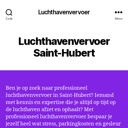
Luchthavenvervoer
Zoek
Menu
Luchthavenvervoer
Saint-Hubert
Ben je op zoek naar professioneel
luchthavenvervoer in Saint-Hubert? Iemand
met kennis en expertise die je altijd op tijd op
de luchthaven afzet en ophaalt? Met
professioneel luchthavenvervoer bespaar je
jezelf heel wat stress, parkingkosten en gesleur