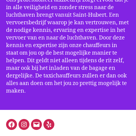
in alle veiligheid en zonder stress naar de
luchthaven brengt vanuit Saint-Hubert. Een
vervoersbedrijf waarop je kan vertrouwen, met
de nodige kennis, ervaring en expertise in het
vervoer van en naar de luchthaven. Door deze
kennis en expertise zijn onze chauffeurs in
staat om jou op de best mogelijke manier te
helpen. Dit geldt niet alleen tijdens de rit zelf,
maar ook bij het inladen van de bagage en
dergelijke. De taxichauffeurs zullen er dan ook
alles aan doen om het jou zo prettig mogelijk te
maken.
Facebook
Instagram
E-
Yelp