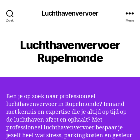
Luchthavenvervoer
Zoek
Menu
Luchthavenvervoer
Rupelmonde
Ben je op zoek naar professioneel
luchthavenvervoer in Rupelmonde? Iemand
met kennis en expertise die je altijd op tijd op
de luchthaven afzet en ophaalt? Met
professioneel luchthavenvervoer bespaar je
jezelf heel wat stress, parkingkosten en gesleur