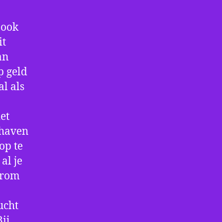
 ook
it
an
p geld
al als
et
thaven
op te
al je
arom
ucht
ij