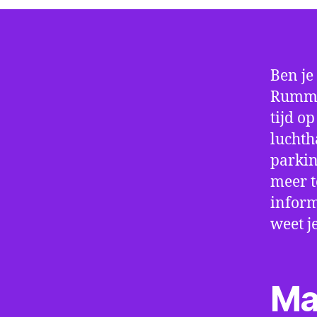
Ben je
Rummen
tijd o
luchth
parkin
meer t
inform
weet j
Ma