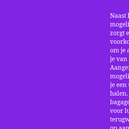
Naast 
mogeli
zorgt 
voorko
om je 
je van
Aangez
mogeli
je een
halen.
bagage
voor l
terugw
op aan