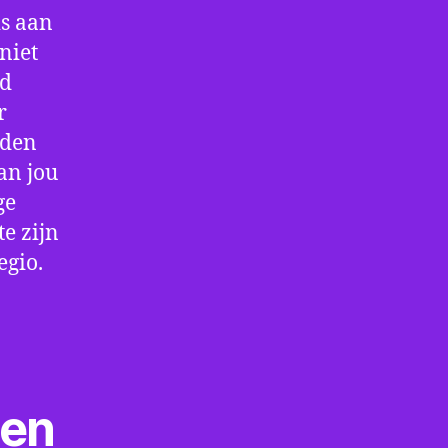
is aan
niet
jd
r
rden
an jou
ge
e zijn
egio.
ten