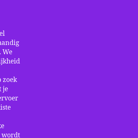
el
handig
f. We
ijkheid
p zoek
 je
ervoer
iste
ke
e wordt