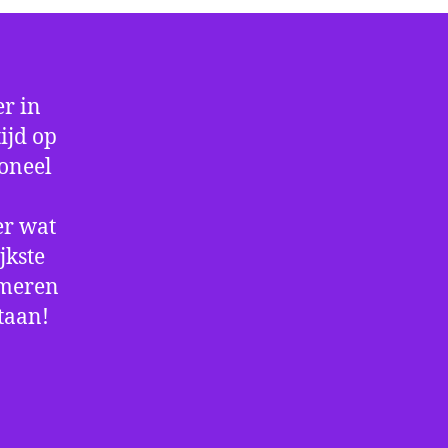
r in
ijd op
ioneel
er wat
jkste
rmeren
staan!