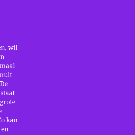
n, wil
en
nmaal
nuit
 De
staat
 grote
e
Zo kan
 en