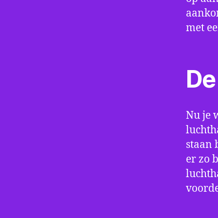
aankom
met e
De 
Nu je 
luchth
staan 
er zo 
luchth
voorde