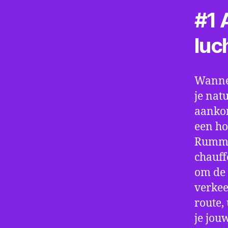
#1 A
luc
Wannee
je nat
aankom
een ho
Rummen
chauff
om de 
verkee
route,
je jou