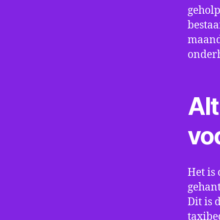
geholp
bestaa
maand 
onder
Alt
vo
Het is 
gehant
Dit is
taxibe