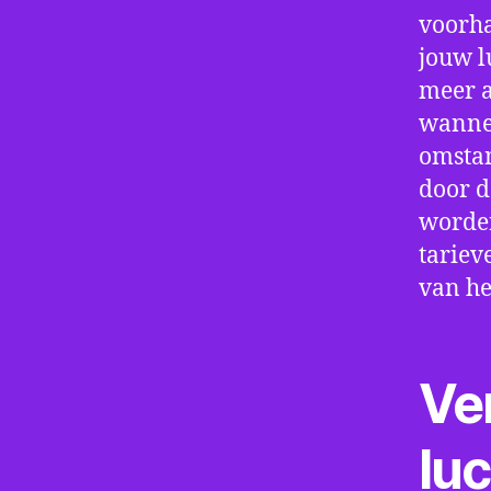
voorha
jouw l
meer a
wannee
omstan
door d
worden
tariev
van he
Ve
lu