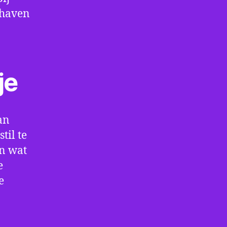
thaven
je
an
til te
en wat
e
e