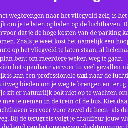
het wegbrengen naar het vliegveld zelf, is het
jk om je te laten ophalen op de luchthaven. D
ervoor dat je de hoge kosten van de parking k
men. Zoals je weet kost het namelijk een hoo
auto op het vliegveld te laten staan, al helema
 plan bent om meerdere weken weg te gaan.
ien het openbaar vervoer in veel gevallen ni
jk is kan een professionele taxi naar de luch
 uitweg bieden om je weg te brengen en terug 
 Je zit er natuurlijk ook niet op te wachten om 
 mee te nemen in de trein of de bus. Kies da
uchthaven vervoer voor zowel de heen- als de
eg. Bij de terugreis volgt je chauffeur jouw vl
 de hand van het opgegeven vluchtnummer. B