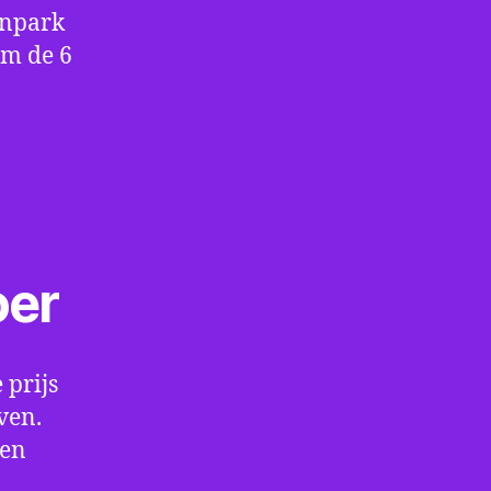
enpark
om de 6
oer
 prijs
ven.
een