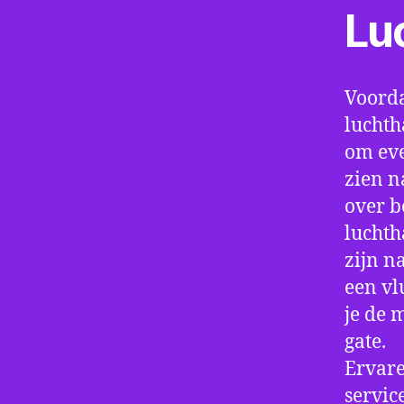
Lu
Voorda
luchth
om eve
zien n
over b
luchth
zijn n
een vl
je de 
gate.
Ervare
servic