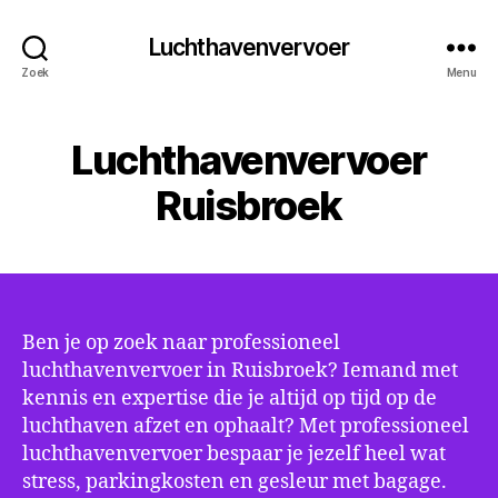
Luchthavenvervoer
Zoek
Menu
Luchthavenvervoer
Ruisbroek
Ben je op zoek naar professioneel
luchthavenvervoer in Ruisbroek? Iemand met
kennis en expertise die je altijd op tijd op de
luchthaven afzet en ophaalt? Met professioneel
luchthavenvervoer bespaar je jezelf heel wat
stress, parkingkosten en gesleur met bagage.