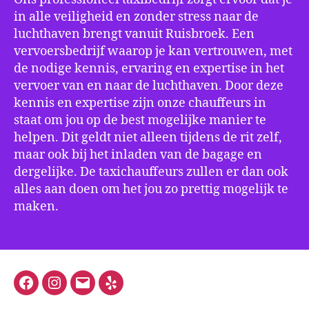
in alle veiligheid en zonder stress naar de
luchthaven brengt vanuit Ruisbroek. Een
vervoersbedrijf waarop je kan vertrouwen, met
de nodige kennis, ervaring en expertise in het
vervoer van en naar de luchthaven. Door deze
kennis en expertise zijn onze chauffeurs in
staat om jou op de best mogelijke manier te
helpen. Dit geldt niet alleen tijdens de rit zelf,
maar ook bij het inladen van de bagage en
dergelijke. De taxichauffeurs zullen er dan ook
alles aan doen om het jou zo prettig mogelijk te
maken.
Facebook
Instagram
E-
Yelp