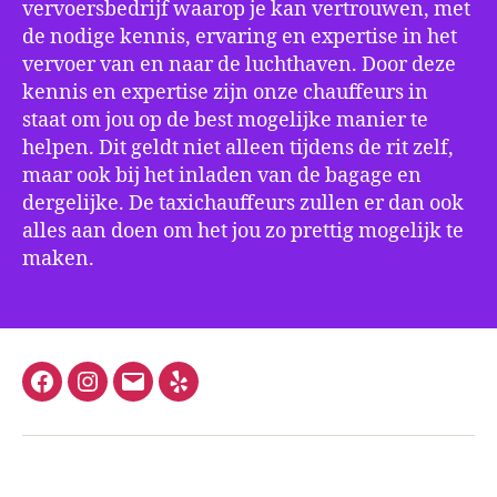
vervoersbedrijf waarop je kan vertrouwen, met
de nodige kennis, ervaring en expertise in het
vervoer van en naar de luchthaven. Door deze
kennis en expertise zijn onze chauffeurs in
staat om jou op de best mogelijke manier te
helpen. Dit geldt niet alleen tijdens de rit zelf,
maar ook bij het inladen van de bagage en
dergelijke. De taxichauffeurs zullen er dan ook
alles aan doen om het jou zo prettig mogelijk te
maken.
Facebook
Instagram
E-
Yelp
mail