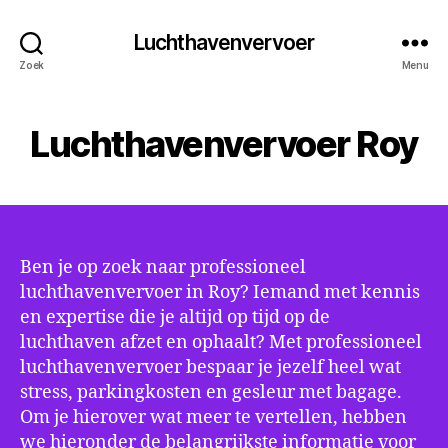
Luchthavenvervoer
Zoek
Menu
Luchthavenvervoer Roy
Ben je op zoek naar professioneel
luchthavenvervoer in Roy? Iemand met kennis
en expertise die je altijd op tijd op de
luchthaven afzet en ophaalt? Met professioneel
luchthavenvervoer bespaar je jezelf heel wat
stress, parkingkosten en gesleur met bagage.
Om je hierover wat meer te vertellen, hebben
we hieronder de belangrijkste informatie voor