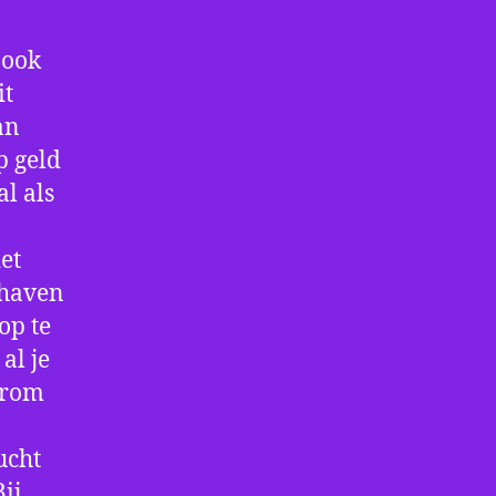
 ook
it
an
p geld
al als
et
thaven
op te
al je
arom
ucht
ij