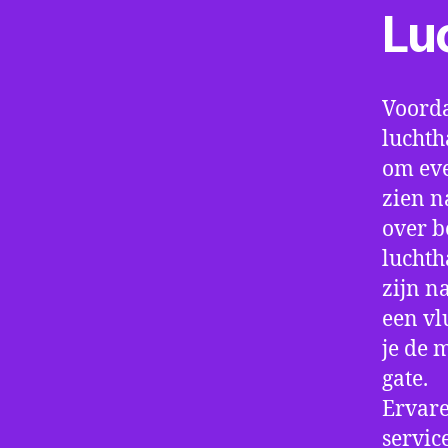
Lu
Voorda
luchth
om eve
zien n
over b
luchth
zijn n
een vl
je de 
gate.
Ervare
servic