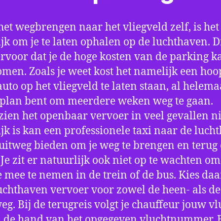
het wegbrengen naar het vliegveld zelf, is het
jk om je te laten ophalen op de luchthaven. D
ervoor dat je de hoge kosten van de parking k
men. Zoals je weet kost het namelijk een hoo
auto op het vliegveld te laten staan, al helema
 plan bent om meerdere weken weg te gaan.
ien het openbaar vervoer in veel gevallen ni
jk is kan een professionele taxi naar de luch
 uitweg bieden om je weg te brengen en terug 
 Je zit er natuurlijk ook niet op te wachten om 
 mee te nemen in de trein of de bus. Kies da
uchthaven vervoer voor zowel de heen- als de
eg. Bij de terugreis volgt je chauffeur jouw vl
 de hand van het opgegeven vluchtnummer. B