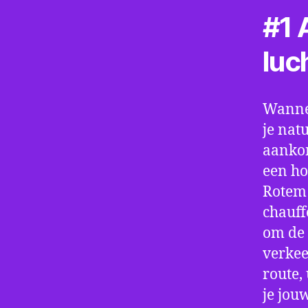
#1 A
luc
Wannee
je nat
aankom
een ho
Rotem 
chauff
om de 
verkee
route,
je jou