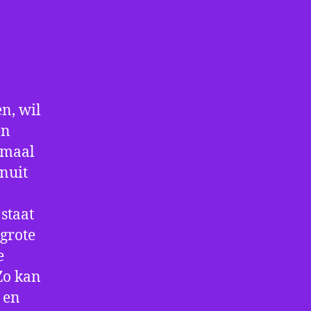
n, wil
en
nmaal
nuit
staat
 grote
e
Zo kan
 en