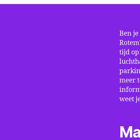
Ben je
Rotem?
tijd o
luchth
parkin
meer t
inform
weet j
Ma