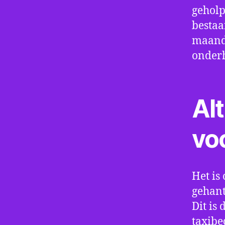
geholp
bestaa
maand 
onder
Alt
vo
Het is 
gehant
Dit is
taxibe