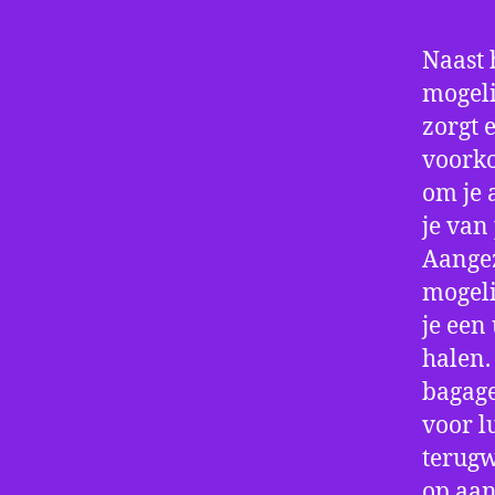
Naast 
mogeli
zorgt 
voorko
om je 
je van
Aangez
mogeli
je een
halen.
bagage
voor l
terugw
op aan