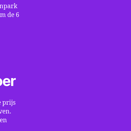
enpark
om de 6
oer
 prijs
ven.
een