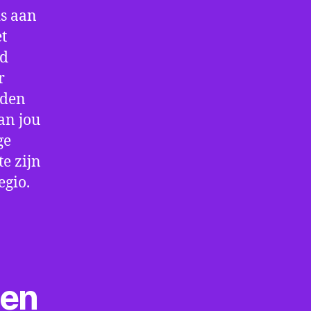
is aan
t
jd
r
rden
an jou
ge
e zijn
egio.
ten