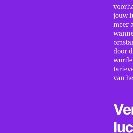
voorha
jouw l
meer a
wannee
omstan
door d
worden
tariev
van he
Ve
lu