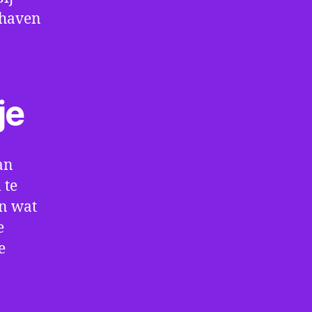
thaven
je
an
 te
en wat
e
e