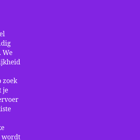
el
ndig
f. We
ijkheid
p zoek
 je
ervoer
iste
ke
e wordt