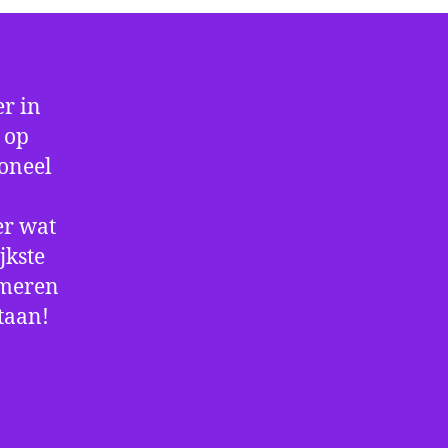
r in
 op
ioneel
er wat
jkste
rmeren
staan!