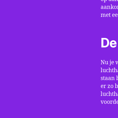
aankom
met e
De 
Nu je 
luchth
staan 
er zo 
luchth
voorde