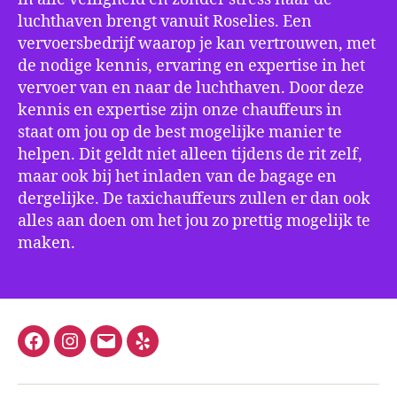
luchthaven brengt vanuit Roselies. Een
vervoersbedrijf waarop je kan vertrouwen, met
de nodige kennis, ervaring en expertise in het
vervoer van en naar de luchthaven. Door deze
kennis en expertise zijn onze chauffeurs in
staat om jou op de best mogelijke manier te
helpen. Dit geldt niet alleen tijdens de rit zelf,
maar ook bij het inladen van de bagage en
dergelijke. De taxichauffeurs zullen er dan ook
alles aan doen om het jou zo prettig mogelijk te
maken.
Facebook
Instagram
E-
Yelp
mail