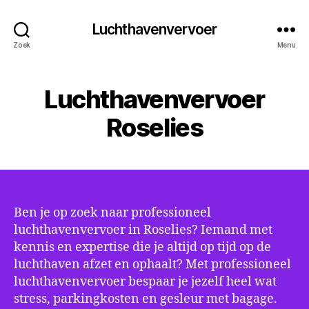
Luchthavenvervoer
Zoek
Menu
Luchthavenvervoer
Roselies
Ben je op zoek naar professioneel
luchthavenvervoer in Roselies? Iemand met
kennis en expertise die je altijd op tijd op de
luchthaven afzet en ophaalt? Met professioneel
luchthavenvervoer bespaar je jezelf heel wat
stress, parkingkosten en gesleur met bagage.