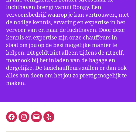
luchthaven brengt vanuit Rongy. Een
vervoersbedrijf waarop je kan vertrouwen, met
de nodige kennis, ervaring en expertise in het
vervoer van en naar de luchthaven. Door deze
kennis en expertise zijn onze chauffeurs in
staat om jou op de best mogelijke manier te
helpen. Dit geldt niet alleen tijdens de rit zelf,
maar ook bij het inladen van de bagage en
dergelijke. De taxichauffeurs zullen er dan ook
alles aan doen om het jou zo prettig mogelijk te
maken.
Facebook
Instagram
E-
Yelp
mail