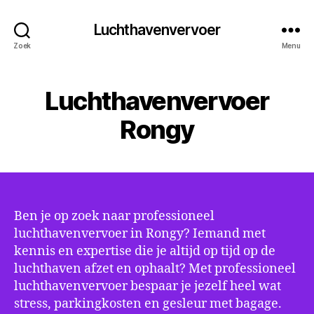
Luchthavenvervoer
Zoek
Menu
Luchthavenvervoer
Rongy
Ben je op zoek naar professioneel
luchthavenvervoer in Rongy? Iemand met
kennis en expertise die je altijd op tijd op de
luchthaven afzet en ophaalt? Met professioneel
luchthavenvervoer bespaar je jezelf heel wat
stress, parkingkosten en gesleur met bagage.